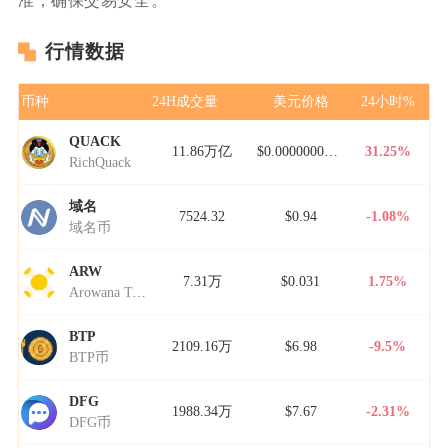
准，确保交易安全。
行情数据
币种
24H成交量
美元价格
24小时%
QUACK
11.86万亿
$0.00000000000
31.25%
RichQuack
域名
7524.32
$0.94
-1.08%
域名币
ARW
7.31万
$0.031
1.75%
Arowana Token
BTP
2109.16万
$6.98
-9.5%
BTP币
DFG
1988.34万
$7.67
-2.31%
DFG币