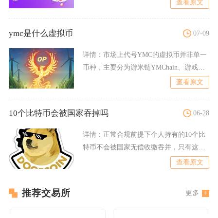
查看原文
ymc是什么虚拟币
07-09
详情：
市场上代号YMC的虚拟币并非单一
币种，主要分为游米链YMChain、游戏内
代币YMIRCa
查看原文
10个比特币会被国家吞掉吗
06-28
详情：
正常合规前提下个人持有的10个比
特币不会被国家无偿收缴吞并，只有这笔
比特币来源违法或被用于
查看原文
推荐交易所
更多