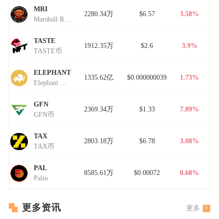
MRI
2280.34万
$6.57
3.58%
Marshall Rogan Inu
TASTE
1912.35万
$2.6
3.9%
TASTE币
ELEPHANT
1335.62亿
$0.000000039
1.73%
Elephant Money
GFN
2369.34万
$1.33
7.89%
GFN币
TAX
2803.18万
$6.78
3.08%
TAX币
PAL
8585.61万
$0.00072
0.68%
Palio
更多资讯
更多