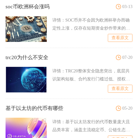
soc币欧洲杯会涨吗
03-13
详情：
SOC币并不会因为欧洲杯举办而确
定性上涨，仅存在短期资金炒作带来的脉
冲行情，长期不具备持续
查看原文
trc20为什么不安全
07-20
详情：
TRC20整体安全隐患突出，底层共
识架构短板、合约发行门槛过低、授权机
制漏洞、极低转账成本
查看原文
基于以太坊的代币有哪些
05-20
详情：
基于以太坊发行的代币数量庞大且
品类丰富，涵盖主流稳定币、公链生态代
币、DeFi协议代币、N