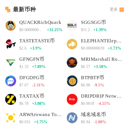
最新币种
更多
QUACKRichQuack
SGGSGG币
$0.00000000000
+31.25%
$11.2
+1.39%
TASTETASTE币
ELEPHANTElephant Money
$2.6
+3.9%
$0.000000039
+1.73%
GFNGFN币
MRIMarshall Rogan Inu
$1.33
+7.89%
$6.57
+3.58%
DFGDFG币
BTPBTP币
$7.67
-2.31%
$6.98
-9.5%
TAXTAX币
DRIPDRIP Network
$6.78
+3.08%
$0.0018
-4.55%
ARWArowana Token
域名域名币
$0.031
+1.75%
$0.94
-1.08%