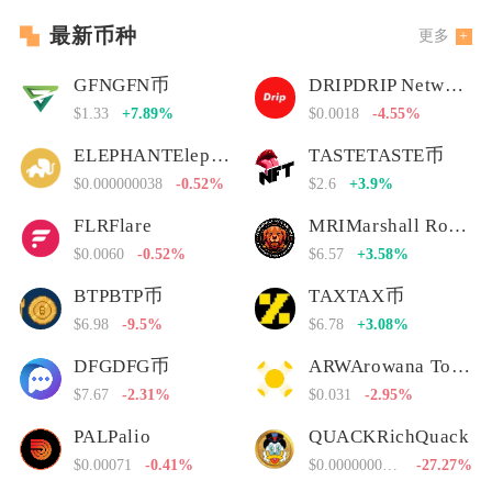
最新币种
更多
GFNGFN币
DRIPDRIP Network
$1.33
+7.89%
$0.0018
-4.55%
ELEPHANTElephant Money
TASTETASTE币
$0.000000038
-0.52%
$2.6
+3.9%
FLRFlare
MRIMarshall Rogan Inu
$0.0060
-0.52%
$6.57
+3.58%
BTPBTP币
TAXTAX币
$6.98
-9.5%
$6.78
+3.08%
DFGDFG币
ARWArowana Token
$7.67
-2.31%
$0.031
-2.95%
PALPalio
QUACKRichQuack
$0.00071
-0.41%
$0.00000000000
-27.27%