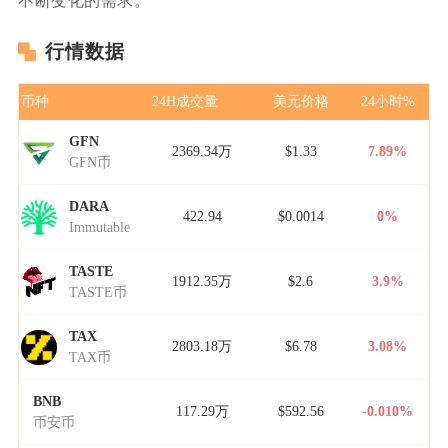
不断变化的需求。
行情数据
币种
24H成交量
美元价格
24小时%
GFN
2369.34万
$1.33
7.89%
GFN币
DARA
422.94
$0.0014
0%
Immutable
TASTE
1912.35万
$2.6
3.9%
TASTE币
TAX
2803.18万
$6.78
3.08%
TAX币
BNB
117.29万
$592.56
-0.010%
币安币