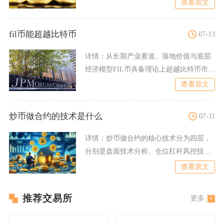
查看原文
fil币能超越比特币
07-13
详情：
从长期产业赛道、落地价值与底层
经济模型FIL币具备理论上超越比特币市值
的发展潜力，但短期数
查看原文
炒币做合约的技术是什么
07-11
详情：
炒币做合约的核心技术分为四层，
分别是盘面技术分析、仓位杠杆风控技
术、标准化交易执行策略、低
查看原文
推荐交易所
更多