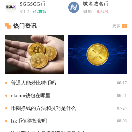
SGGSGG币
域名域名币
$11.2
+1.39%
$0.95
-0.52%
热门资讯
更多
普通人能炒比特币吗
06-17
okcoin钱包在哪里
06-21
币圈挣钱的方法和技巧是什么
07-24
lsk币值得投资吗
08-06