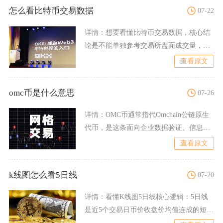
怎么看比特币交易数据
07-22
详情：
想要看懂比特币交易数据，核心结
论是不能单独参考交易所盘面成交量，必
须以链上原始交易记录为核
查看原文
omc币是什么意思
07-26
详情：
OMC币通常指代Omchain公链原生
代币，是这条面向企业数据验证、信息审
计公链的核心通证
查看原文
k线图怎么看5日线
07-20
详情：
看懂K线图5日线核心逻辑：5日线
是近5个交易日币价收盘价均值连成的短期
成本线，币价站上5日