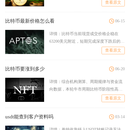
位，后续低价买入平仓获利的
查看原文
比特币最新价格怎么看
06-15
详情：
比特币当前现货成交价格企稳在
63200美元附近，短期完成深度下跌后的小
幅技术性反弹，整体依
查看原文
比特币要涨到多少
06-20
详情：
综合机构测算、周期规律与资金流
向数据，本轮牛市周期比特币阶段性高点
落在12.5万至15万美
查看原文
usdt能查到客户资料吗
03-14
详情：
单纯依靠链上USDT转账记录无法