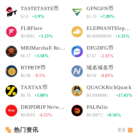
TASTETASTE币
GFNGFN币
$2.6
+3.9%
$1.33
+7.89%
FLRFlare
ELEPHANTElephant Money
$0.0061
+1.23%
$0.000000039
+1.31%
MRIMarshall Rogan Inu
DFGDFG币
$6.57
+3.58%
$7.67
-2.31%
BTPBTP币
域名域名币
$6.98
-9.5%
$0.94
-0.83%
TAXTAX币
QUACKRichQuack
$6.78
+3.08%
$0.00000000000
+17.65%
DRIPDRIP Network
PALPalio
$0.0018
-4.55%
$0.00072
+0.56%
热门资讯
更多