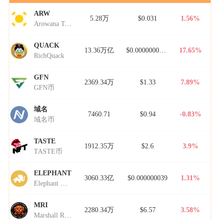
ARW
5.28万
$0.031
1.56%
Arowana Token
QUACK
13.36万亿
$0.00000000000
17.65%
RichQuack
GFN
2369.34万
$1.33
7.89%
GFN币
域名
7460.71
$0.94
-0.83%
域名币
TASTE
1912.35万
$2.6
3.9%
TASTE币
ELEPHANT
3060.33亿
$0.000000039
1.31%
Elephant Money
MRI
2280.34万
$6.57
3.58%
Marshall Rogan Inu