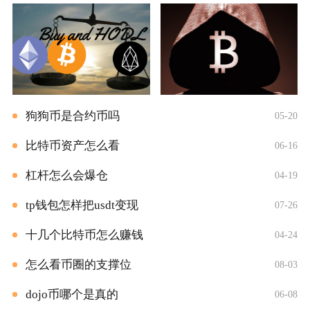
狗狗币是合约币吗
05-20
比特币资产怎么看
06-16
杠杆怎么会爆仓
04-19
tp钱包怎样把usdt变现
07-26
十几个比特币怎么赚钱
04-24
怎么看币圈的支撑位
08-03
dojo币哪个是真的
06-08