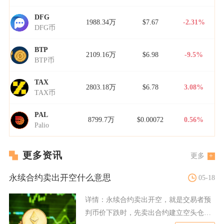
DFG
1988.34万
$7.67
-2.31%
DFG币
BTP
2109.16万
$6.98
-9.5%
BTP币
TAX
2803.18万
$6.78
3.08%
TAX币
PAL
8799.7万
$0.00072
0.56%
Palio
更多资讯
更多
永续合约卖出开空什么意思
05-18
详情：
永续合约卖出开空，就是交易者预
判币价下跌时，先卖出合约建立空头仓