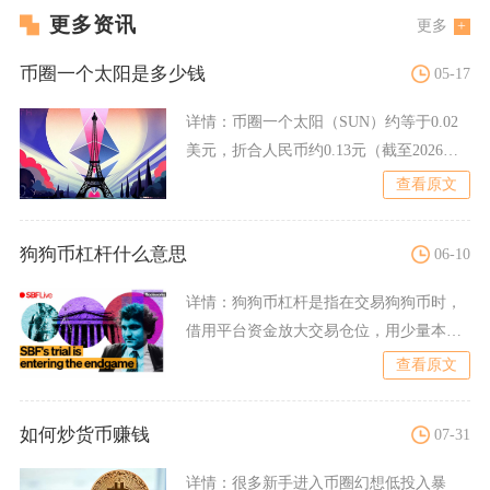
更多资讯
更多
币圈一个太阳是多少钱
05-17
详情：
币圈一个太阳（SUN）约等于0.02
美元，折合人民币约0.13元（截至2026年5
月11日
查看原文
狗狗币杠杆什么意思
06-10
详情：
狗狗币杠杆是指在交易狗狗币时，
借用平台资金放大交易仓位，用少量本金
撬动更大资金，收益与风险
查看原文
如何炒货币赚钱
07-31
详情：
很多新手进入币圈幻想低投入暴