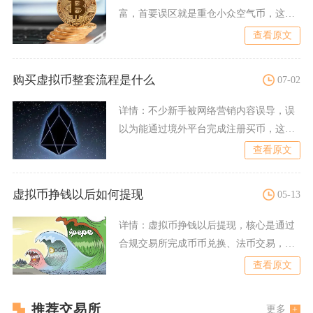
富，首要误区就是重仓小众空气币，这类
代币没有落地技术场景、开发
查看原文
购买虚拟币整套流程是什么
07-02
详情：
不少新手被网络营销内容误导，误
以为能通过境外平台完成注册买币，这类
操作第一步便是绕过网络监
查看原文
虚拟币挣钱以后如何提现
05-13
详情：
虚拟币挣钱以后提现，核心是通过
合规交易所完成币币兑换、法币交易，再
绑定实名银行卡或支付账户
查看原文
推荐交易所
更多