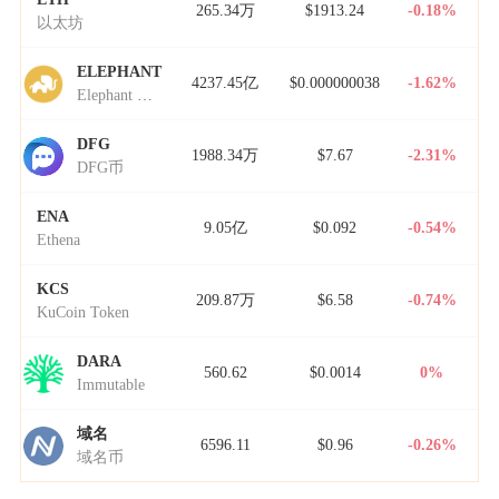
265.34万
$1913.24
-0.18%
以太坊
ELEPHANT
4237.45亿
$0.000000038
-1.62%
Elephant Money
DFG
1988.34万
$7.67
-2.31%
DFG币
ENA
9.05亿
$0.092
-0.54%
Ethena
KCS
209.87万
$6.58
-0.74%
KuCoin Token
DARA
560.62
$0.0014
0%
Immutable
域名
6596.11
$0.96
-0.26%
域名币