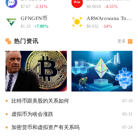
$7.67
-2.31%
$0.0018
-4.55%
GFNGFN币
ARWArowana Token
$1.33
+7.89%
$0.032
-14%
热门资讯
更多
比特币跟美股的关系如何
07-19
虚拟币为啥会涨跌
05-31
加密货币和虚拟资产有关系吗
07-24