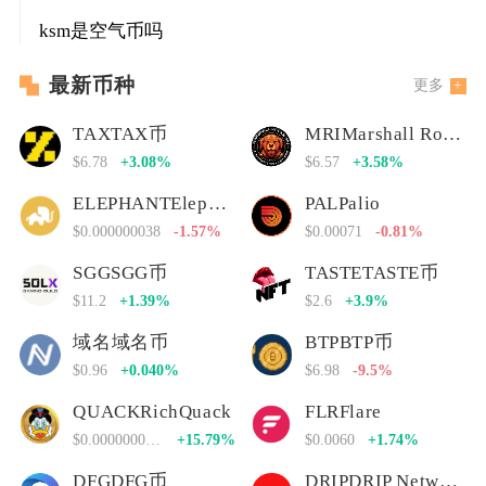
ksm是空气币吗
最新币种
更多
TAXTAX币
MRIMarshall Rogan Inu
$6.78
+3.08%
$6.57
+3.58%
ELEPHANTElephant Money
PALPalio
$0.000000038
-1.57%
$0.00071
-0.81%
SGGSGG币
TASTETASTE币
$11.2
+1.39%
$2.6
+3.9%
域名域名币
BTPBTP币
$0.96
+0.040%
$6.98
-9.5%
QUACKRichQuack
FLRFlare
$0.00000000000
+15.79%
$0.0060
+1.74%
DFGDFG币
DRIPDRIP Network