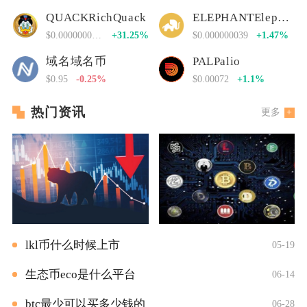
QUACKRichQuack
ELEPHANTElephant Money
$0.00000000000
+31.25%
$0.000000039
+1.47%
域名域名币
PALPalio
$0.95
-0.25%
$0.00072
+1.1%
热门资讯
更多
lkl币什么时候上市
05-19
生态币eco是什么平台
06-14
btc最少可以买多少钱的
06-28