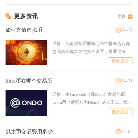
更多资讯
更多
如何充值虚拟币
04-12
详情：
充值虚拟币的核心路径是先选合规
交易所完成实名与安全设置，再通过法币
充值、币币转账或第三方支
查看原文
libra币在哪个交易所
04-21
详情：
由Facebook（现Meta）发起的原
Libra币（后更名为Diem）从未正式上线任
何主
查看原文
以太币交易费用多少
05-02