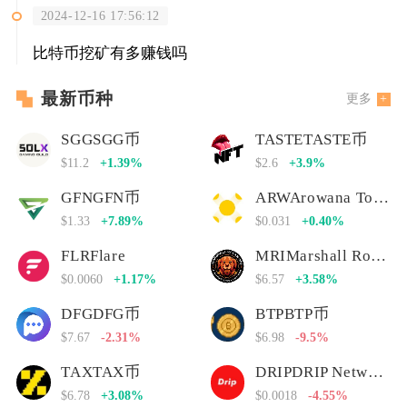
2024-12-16 17:56:12
比特币挖矿有多赚钱吗
最新币种
更多
SGGSGG币
TASTETASTE币
$11.2
+1.39%
$2.6
+3.9%
GFNGFN币
ARWArowana Token
$1.33
+7.89%
$0.031
+0.40%
FLRFlare
MRIMarshall Rogan Inu
$0.0060
+1.17%
$6.57
+3.58%
DFGDFG币
BTPBTP币
$7.67
-2.31%
$6.98
-9.5%
TAXTAX币
DRIPDRIP Network
$6.78
+3.08%
$0.0018
-4.55%