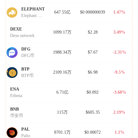
ELEPHANT
647.55亿
$0.000000039
1.47%
Elephant Money
DEXE
1099.17万
$2.28
3.49%
Dexe.network
DFG
1988.34万
$7.67
-2.31%
DFG币
BTP
2109.16万
$6.98
-9.5%
BTP币
ENA
6.71亿
$0.092
-3.68%
Ethena
BNB
115万
$605.35
2.19%
币安币
PAL
8701.1万
$0.00072
1.1%
Palio