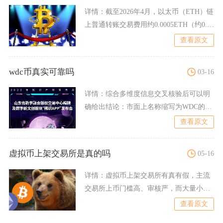
详情：
截至2026年4月，以太币（ETH）链
上普通转账交易费用约0.0005ETH（约0.01
美
查看原文
wdc币真实可靠吗
03-16
详情：
综合多维度信息交叉核验后可以明
确给出结论：市面上名称缩写为WDC的币
种绝大多数不具备真实可
查看原文
虚拟币上架交易所是真的吗
05-16
详情：
虚拟币上架交易所有真有假，主流
交易所上币门槛高、审核严，而大量小交
易所/野鸡所存在付费上币
查看原文