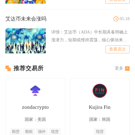
艾达币未来会涨吗
05-18
详情：
艾达币（ADA）中长期具备明确上
涨潜力，短期或维持震荡，核心驱动来自
技术升级落地、生态扩张
查看原文
推荐交易所
更多
zondacrypto
Kujira Fin
国家：美国
国家：韩国
期货
期权
场外
现货
现货