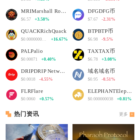
MRIMarshall Rogan Inu
DFGDFG币
$6.57
+3.58%
$7.67
-2.31%
QUACKRichQuack
BTPBTP币
$0.00000000000
+16.67%
$6.98
-9.5%
PALPalio
TAXTAX币
$0.00071
+0.40%
$6.78
+3.08%
DRIPDRIP Network
域名域名币
$0.0018
-4.55%
$0.95
-0.51%
FLRFlare
ELEPHANTElephant Money
$0.0060
+0.57%
$0.000000038
+0.81%
热门资讯
更多