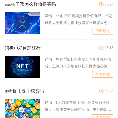
eos柚子币怎么样值得买吗
05-27
详情：
eos柚子币短期投机价值有限，长期
风险大于机遇，普通投资者不建议重仓买
入，仅适合小资金博弈
查看原文
狗狗币如何加杠杆
03-15
详情：
狗狗币加杠杆主要分为现货杠杆借
贷、主流CEX永续合约杠杆两大核心路
径，去中心化DeFi质押
查看原文
usdt提币要手续费吗
06-28
详情：
USDT正常链上提币需要收取手续
费，仅极少数平台限时活动、平台内部账
户互转场景可实现零手续
查看原文