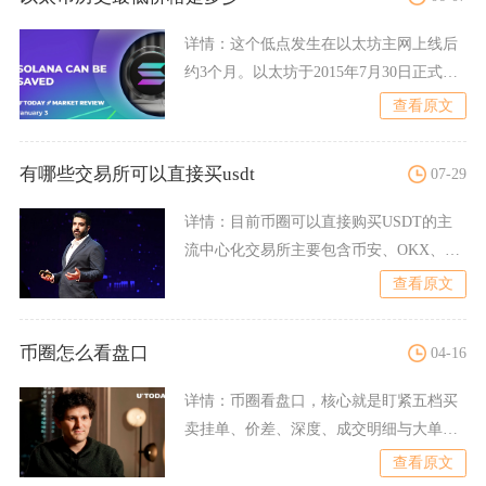
详情：
这个低点发生在以太坊主网上线后
约3个月。以太坊于2015年7月30日正式上
线，初期公开交易
查看原文
有哪些交易所可以直接买usdt
07-29
详情：
目前币圈可以直接购买USDT的主
流中心化交易所主要包含币安、OKX、
Bybit、Bitge
查看原文
币圈怎么看盘口
04-16
详情：
币圈看盘口，核心就是盯紧五档买
卖挂单、价差、深度、成交明细与大单异
动，先抓买一卖一价差判断
查看原文