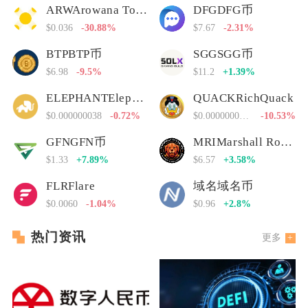
ARWArowana Token
DFGDFG币
$0.036
-30.88%
$7.67
-2.31%
BTPBTP币
SGGSGG币
$6.98
-9.5%
$11.2
+1.39%
ELEPHANTElephant Money
QUACKRichQuack
$0.000000038
-0.72%
$0.00000000000
-10.53%
GFNGFN币
MRIMarshall Rogan Inu
$1.33
+7.89%
$6.57
+3.58%
FLRFlare
域名域名币
$0.0060
-1.04%
$0.96
+2.8%
热门资讯
更多