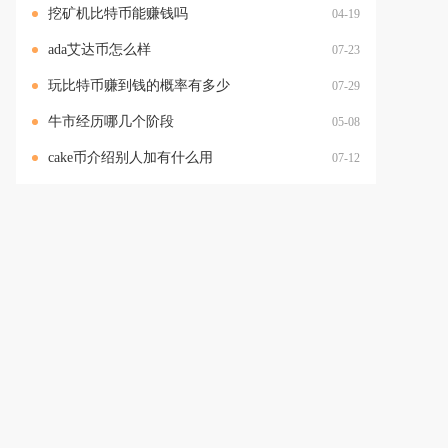
挖矿机比特币能赚钱吗
04-19
ada艾达币怎么样
07-23
玩比特币赚到钱的概率有多少
07-29
牛市经历哪几个阶段
05-08
cake币介绍别人加有什么用
07-12