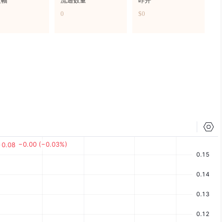
波幅
流通数量
昨开
0
$0