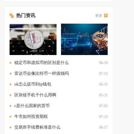
热门资讯
更多
稳定币和虚拟币的区别是什么
06-19
雷达币会像比特币一样值钱吗
07-13
ok怎么提币到tp钱包
05-15
区块链手机干什么用啊
05-21
c是什么国家的货币
07-02
牛市如何投资期权
07-23
交易所手续费标准是什么
06-17