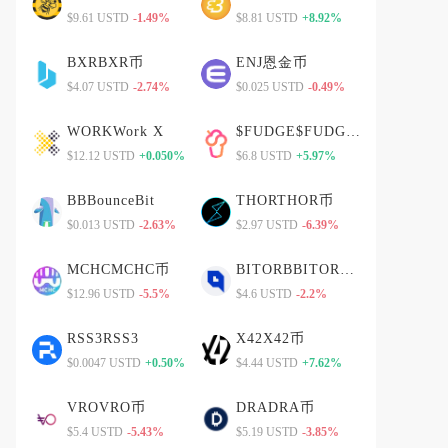
$9.61 USTD
-1.49%
$8.81 USTD
+8.92%
BXRBXR币
ENJ恩金币
$4.07 USTD
-2.74%
$0.025 USTD
-0.49%
WORKWork X
$FUDGE$FUDGE币
$12.12 USTD
+0.050%
$6.8 USTD
+5.97%
BBBounceBit
THORTHOR币
$0.013 USTD
-2.63%
$2.97 USTD
-6.39%
MCHCMCHC币
BITORBBITORB币
$12.96 USTD
-5.5%
$4.6 USTD
-2.2%
RSS3RSS3
X42X42币
$0.0047 USTD
+0.50%
$4.44 USTD
+7.62%
VROVRO币
DRADRA币
$5.4 USTD
-5.43%
$5.19 USTD
-3.85%