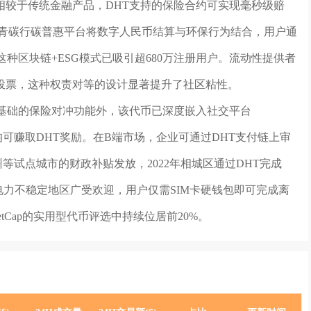
相较于传统金融产品，DHT支持的保险合约可实现毫秒级赔
的青碳行碳普惠平台将数字人民币结算与环保行为结合，用户通
种区块链+ESG模式已吸引超680万注册用户。流动性提供者
投票，这种权责对等的设计显著提升了社区粘性。
除基础的保险对冲功能外，该代币已深度嵌入社交平台
论均可赚取DHT奖励。在B端市场，企业可通过DHT支付链上审
等试点城市的财政补贴发放，2022年相城区通过DHT完成
电力不稳定地区广受欢迎，用户仅需SIM卡硬钱包即可完成离
etCap的实用型代币评选中持续位居前20%。