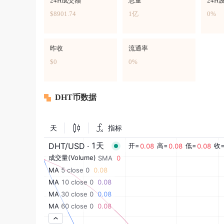
24H成交额
总量
24H
$8901.74
1亿
0%
昨收
流通率
$0
0%
DHT币数据