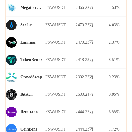
FSW/USDT
2366.22万
1.53%
Megaton Finance
FSW/USDT
2470.23万
4.03%
Scribe
FSW/USDT
2470.23万
2.37%
Laminar
FSW/USDT
2418.23万
8.51%
TokenBetter
FSW/USDT
2392.22万
0.23%
CrowdSwap
FSW/USDT
2600.24万
0.95%
Bitsten
FSW/USDT
2444.23万
6.55%
Remitano
FSW/USDT
2444.23万
1.72%
CoinBene