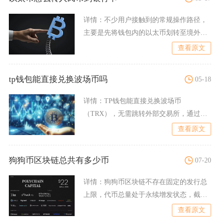
详情：
不少用户接触到的常规操作路径，
主要是先将钱包内的以太币划转至境外交
易所，通过币币交易把以太
查看原文
tp钱包能直接兑换波场币吗
05-18
详情：
TP钱包能直接兑换波场币
（TRX），无需跳转外部交易所，通过内
置“闪兑”功能即可完成同链或
查看原文
狗狗币区块链总共有多少币
07-20
详情：
狗狗币区块链不存在固定的发行总
上限，代币总量处于永续增发状态，截至
当前全网流通DOGE数量
查看原文