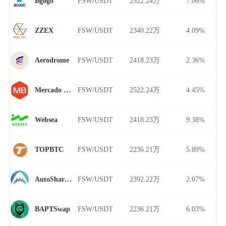
FSW/USDT
2522.24万
7.06%
Bgogo
FSW/USDT
2340.22万
4.09%
ZZEX
FSW/USDT
2418.23万
2.36%
Aerodrome
FSW/USDT
2522.24万
4.45%
Mercado Bitcoin
FSW/USDT
2418.23万
9.38%
Websea
FSW/USDT
2236.21万
5.89%
TOPBTC
FSW/USDT
2392.22万
2.07%
AutoShark Finance
FSW/USDT
2236.21万
6.03%
BAPTSwap