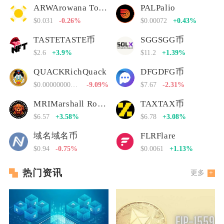
ARWArowana Token
PALPalio
$0.031
-0.26%
$0.00072
+0.43%
TASTETASTE币
SGGSGG币
$2.6
+3.9%
$11.2
+1.39%
QUACKRichQuack
DFGDFG币
$0.00000000000
-9.09%
$7.67
-2.31%
MRIMarshall Rogan Inu
TAXTAX币
$6.57
+3.58%
$6.78
+3.08%
域名域名币
FLRFlare
$0.94
-0.75%
$0.0061
+1.13%
热门资讯
更多