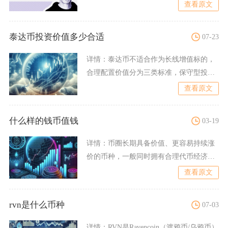
风控的基础工具，核心价值
查看原文
泰达币投资价值多少合适
07-23
详情：
泰达币不适合作为长线增值标的，
合理配置价值分为三类标准，保守型投资
者加密总资产内持有10%
查看原文
什么样的钱币值钱
03-19
详情：
币圈长期具备价值、更容易持续涨
价的币种，一般同时拥有合理代币经济模
型、真实应用需求、持续活
查看原文
rvn是什么币种
07-03
详情：
RVN是Ravencoin（渡鸦币/乌鸦币）