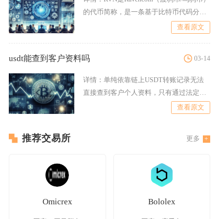
的代币简称，是一条基于比特币代码分
叉、专注于点
查看原文
usdt能查到客户资料吗
03-14
详情：
单纯依靠链上USDT转账记录无法
直接查到客户个人资料，只有通过法定程
序向中心化平台调取数据
查看原文
推荐交易所
更多
Omicrex
Bololex