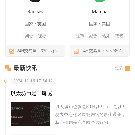
Ramses
Matcha
国家：英国
国家：美国
期货
现货
法币
期货
场外
现货
24H交易量：320.22亿
24H交易量：323.78亿
最新快讯
更多
2024-12-16 17:56:12
以太坊币是干嘛呢
以太坊币也就是ETH以太币，是以太
坊去中心化区块链网络的原生通证，
核心作用是充当网络运行的