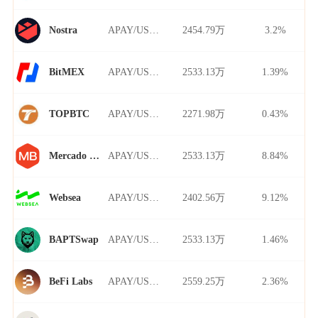
APAY/USDT
2454.79万
3.2%
Nostra
APAY/USDT
2533.13万
1.39%
BitMEX
APAY/USDT
2271.98万
0.43%
TOPBTC
APAY/USDT
2533.13万
8.84%
Mercado Bitcoin
APAY/USDT
2402.56万
9.12%
Websea
APAY/USDT
2533.13万
1.46%
BAPTSwap
APAY/USDT
2559.25万
2.36%
BeFi Labs