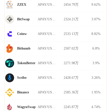
APAY/USDT
2454.79万
9.62%
ZZEX
APAY/USDT
2324.21万
3.07%
BitSwap
APAY/USDT
2533.13万
8.82%
Coinw
APAY/USDT
2507.02万
6.8%
Bithumb
APAY/USDT
2271.98万
3.9%
TokenBetter
APAY/USDT
2428.67万
3.26%
Scribe
APAY/USDT
2585.36万
1.95%
Binance
APAY/USDT
2245.87万
4.74%
WagyuSwap