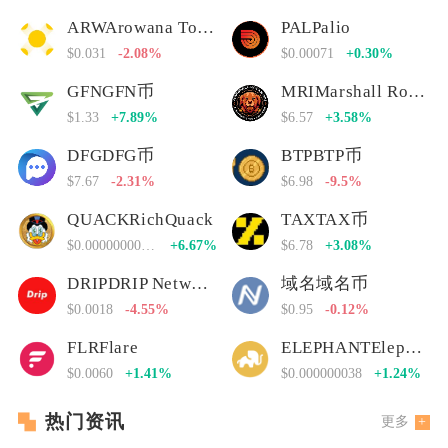
ARWArowana Token
PALPalio
$0.031
-2.08%
$0.00071
+0.30%
GFNGFN币
MRIMarshall Rogan Inu
$1.33
+7.89%
$6.57
+3.58%
DFGDFG币
BTPBTP币
$7.67
-2.31%
$6.98
-9.5%
QUACKRichQuack
TAXTAX币
$0.00000000000
+6.67%
$6.78
+3.08%
DRIPDRIP Network
域名域名币
$0.0018
-4.55%
$0.95
-0.12%
FLRFlare
ELEPHANTElephant Money
$0.0060
+1.41%
$0.000000038
+1.24%
热门资讯
更多