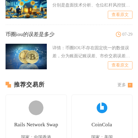
分别是盘面技术分析、仓位杠杆风控技
术、标准化交易执行策略、低
查看原文
币圈iou的误差是多少
07-29
详情：
币圈IOU不存在固定统一的数值误
差，分为账面记账误差、市价交易误差、
兑付储备误差三类，常规
查看原文
推荐交易所
更多
Rails Network Swap
CoinCola
国家：中国香港
国家：美国