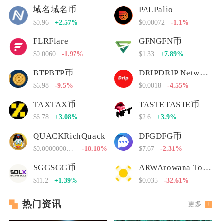
域名域名币
PALPalio
$0.96
+2.57%
$0.00072
-1.1%
FLRFlare
GFNGFN币
$0.0060
-1.97%
$1.33
+7.89%
BTPBTP币
DRIPDRIP Network
$6.98
-9.5%
$0.0018
-4.55%
TAXTAX币
TASTETASTE币
$6.78
+3.08%
$2.6
+3.9%
QUACKRichQuack
DFGDFG币
$0.00000000000
-18.18%
$7.67
-2.31%
SGGSGG币
ARWArowana Token
$11.2
+1.39%
$0.035
-32.61%
热门资讯
更多