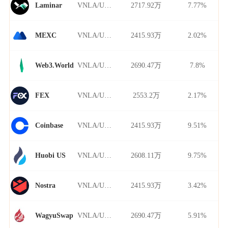
VNLA/USDT
2717.92万
7.77%
Laminar
VNLA/USDT
2415.93万
2.02%
MEXC
VNLA/USDT
2690.47万
7.8%
Web3.World
VNLA/USDT
2553.2万
2.17%
FEX
VNLA/USDT
2415.93万
9.51%
Coinbase
VNLA/USDT
2608.11万
9.75%
Huobi US
VNLA/USDT
2415.93万
3.42%
Nostra
VNLA/USDT
2690.47万
5.91%
WagyuSwap