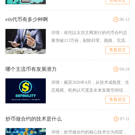
查看原文
eth代币有多少种啊
06-13
详情：
依托以太坊主网发行的代币合约总
量突破213万份，剔除归零、跑路、无流通
价值的垃圾合约后，具
查看原文
哪个主流币有发展潜力
04-24
详情：
截至2026年4月，从技术成熟度、生
态规模、机构认可度及未来发展空间综合
评判，比特币（BT
查看原文
炒币做合约的技术是什么
07-11
详情：
炒币做合约的核心技术分为四层，