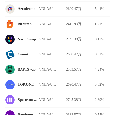
VNLA/USDT
2690.47万
5.44%
Aerodrome
VNLA/USDT
2415.93万
1.21%
Bithumb
VNLA/USDT
2745.38万
0.17%
NachoSwap
VNLA/USDT
2690.47万
0.01%
Coinut
VNLA/USDT
2333.57万
4.24%
BAPTSwap
VNLA/USDT
2690.47万
3.32%
TOP.ONE
VNLA/USDT
2745.38万
2.89%
Spectrum Finance
VNLA/USDT
2333.57万
0.55%
Remitano