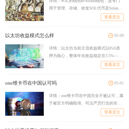
详情：
SOL的钱包即Solana钱包，是专门
用于管理、存储、收发SOL代币及Solana
链上SP
查看原文
以太坊收益模式怎么样
05-09
详情：
以太坊当前主流收益模式以PoS质
押为核心，整体年化收益稳定在3.5%—5%
区间，叠加链上操
查看原文
one维卡币在中国认可吗
05-01
详情：
one维卡币在中国完全不被认可，属
于被官方明确取缔、司法严厉打击的非法
虚拟货币与传销骗局，
查看原文