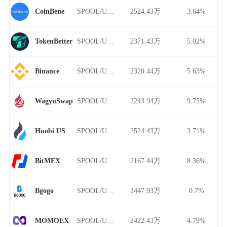
SPOOL/USDT
2524.43万
3.64%
CoinBene
SPOOL/USDT
2371.43万
5.02%
TokenBetter
SPOOL/USDT
2320.44万
5.63%
Binance
SPOOL/USDT
2243.94万
9.75%
WagyuSwap
SPOOL/USDT
2524.43万
3.71%
Huobi US
SPOOL/USDT
2167.44万
8.36%
BitMEX
SPOOL/USDT
2447.93万
0.7%
Bgogo
SPOOL/USDT
2422.43万
4.79%
MOMOEX