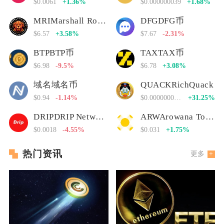
$0.0061
+1.36%
$0.000000039
+1.68%
MRIMarshall Rogan Inu
DFGDFG币
$6.57
+3.58%
$7.67
-2.31%
BTPBTP币
TAXTAX币
$6.98
-9.5%
$6.78
+3.08%
域名域名币
QUACKRichQuack
$0.94
-1.14%
$0.00000000000
+31.25%
DRIPDRIP Network
ARWArowana Token
$0.0018
-4.55%
$0.031
+1.75%
热门资讯
更多