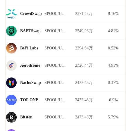
SPOOL/USDT
2371.43万
8.16%
CrowdSwap
SPOOL/USDT
2549.93万
4.81%
BAPTSwap
SPOOL/USDT
2294.94万
8.52%
BeFi Labs
SPOOL/USDT
2320.44万
4.91%
Aerodrome
SPOOL/USDT
2422.43万
0.37%
NachoSwap
SPOOL/USDT
2422.43万
6.9%
TOP.ONE
SPOOL/USDT
2473.43万
5.79%
Bitsten