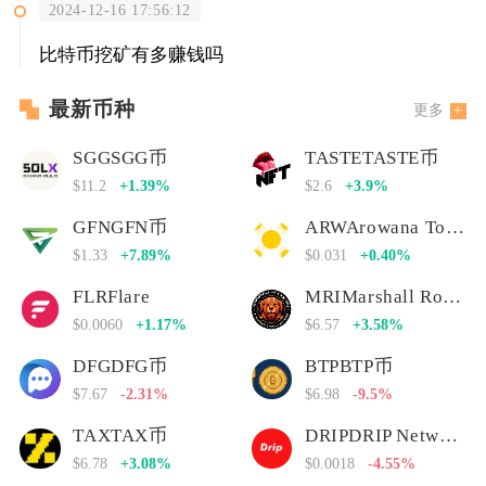
2024-12-16 17:56:12
比特币挖矿有多赚钱吗
最新币种
更多
SGGSGG币
TASTETASTE币
$11.2
+1.39%
$2.6
+3.9%
GFNGFN币
ARWArowana Token
$1.33
+7.89%
$0.031
+0.40%
FLRFlare
MRIMarshall Rogan Inu
$0.0060
+1.17%
$6.57
+3.58%
DFGDFG币
BTPBTP币
$7.67
-2.31%
$6.98
-9.5%
TAXTAX币
DRIPDRIP Network
$6.78
+3.08%
$0.0018
-4.55%