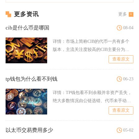
更多资讯
更多
cib是什么币是哪国
08-04
详情：
市场上简称CIB的代币一共有多个
版本，主流关注度较高的CIB主要分为三
类，分别是国内文化产
查看原文
tp钱包为什么看不到钱
06-23
详情：
TP钱包看不到余额并非资产丢失，
绝大多数情况由公链选错、代币未手动添
加、交易未上链、缓存版
查看原文
以太币交易费用多少
05-02