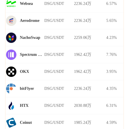
DSG/USDT
2236.24万
6.57%
Websea
DSG/USDT
2236.24万
5.65%
Aerodrome
DSG/USDT
2259.06万
4.23%
NachoSwap
DSG/USDT
1962.42万
7.76%
Spectrum Finance
DSG/USDT
1962.42万
3.95%
OKX
DSG/USDT
2236.24万
4.35%
bitFlyer
DSG/USDT
2030.88万
6.31%
HTX
DSG/USDT
1985.24万
4.59%
Coinut