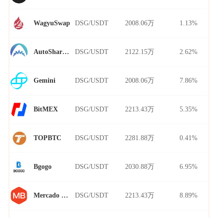
DSG/USDT
2008.06万
1.13%
WagyuSwap
DSG/USDT
2122.15万
2.62%
AutoShark Finance
DSG/USDT
2008.06万
7.86%
Gemini
DSG/USDT
2213.43万
5.35%
BitMEX
DSG/USDT
2281.88万
0.41%
TOPBTC
DSG/USDT
2030.88万
6.95%
Bgogo
DSG/USDT
2213.43万
8.89%
Mercado Bitcoin