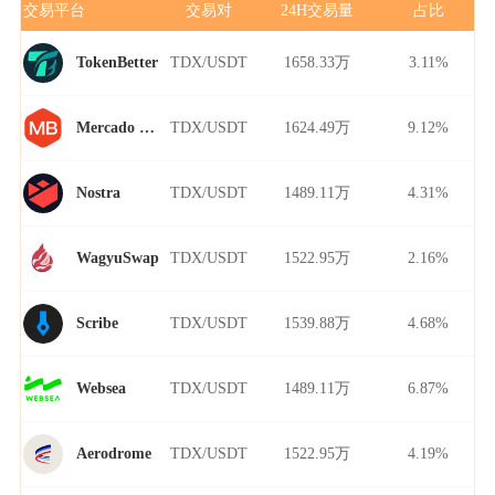
交易平台
交易对
24H交易量
占比
TDX/USDT
1658.33万
3.11%
TokenBetter
TDX/USDT
1624.49万
9.12%
Mercado Bitcoin
TDX/USDT
1489.11万
4.31%
Nostra
TDX/USDT
1522.95万
2.16%
WagyuSwap
TDX/USDT
1539.88万
4.68%
Scribe
TDX/USDT
1489.11万
6.87%
Websea
TDX/USDT
1522.95万
4.19%
Aerodrome