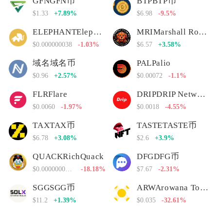
GFNGFN币
BTPBTP币
$1.33
+7.89%
$6.98
-9.5%
ELEPHANTElephant Money
MRIMarshall Rogan Inu
$0.000000038
-1.03%
$6.57
+3.58%
域名域名币
PALPalio
$0.96
+2.57%
$0.00072
-1.1%
FLRFlare
DRIPDRIP Network
$0.0060
-1.97%
$0.0018
-4.55%
TAXTAX币
TASTETASTE币
$6.78
+3.08%
$2.6
+3.9%
QUACKRichQuack
DFGDFG币
$0.00000000000
-18.18%
$7.67
-2.31%
SGGSGG币
ARWArowana Token
$11.2
+1.39%
$0.035
-32.61%