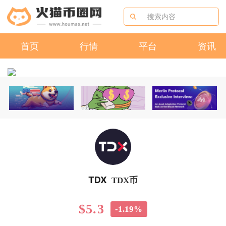
首页
行情
平台
资讯
TDX
TDX币
$5.3
-1.19%