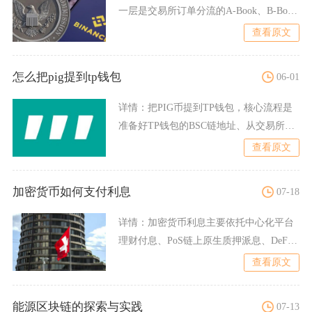
一层是交易所订单分流的A-Book、B-Book
平台运营模
查看原文
怎么把pig提到tp钱包
06-01
详情：
把PIG币提到TP钱包，核心流程是
准备好TP钱包的BSC链地址、从交易所发
起提币、在TP钱
查看原文
加密货币如何支付利息
07-18
详情：
加密货币利息主要依托中心化平台
理财付息、PoS链上原生质押派息、DeFi
智能合约计息、流动
查看原文
能源区块链的探索与实践
07-13