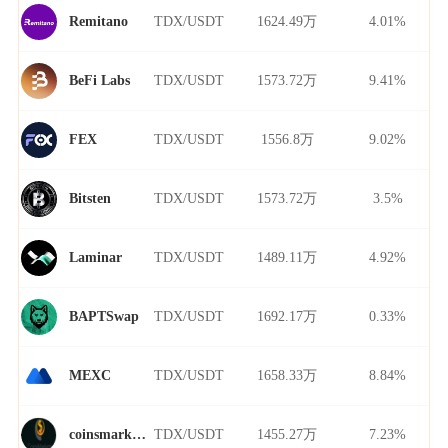
TDX/USDT
1624.49万
4.01%
Remitano
TDX/USDT
1573.72万
9.41%
BeFi Labs
TDX/USDT
1556.8万
9.02%
FEX
TDX/USDT
1573.72万
3.5%
Bitsten
TDX/USDT
1489.11万
4.92%
Laminar
TDX/USDT
1692.17万
0.33%
BAPTSwap
TDX/USDT
1658.33万
8.84%
MEXC
TDX/USDT
1455.27万
7.23%
coinsmarkets