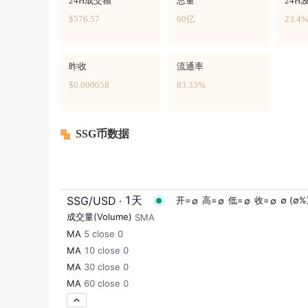
24H成交额
总量
24H
$576.57
60亿
23.4
昨收
流通率
$0.000058
83.33%
SSG币数据