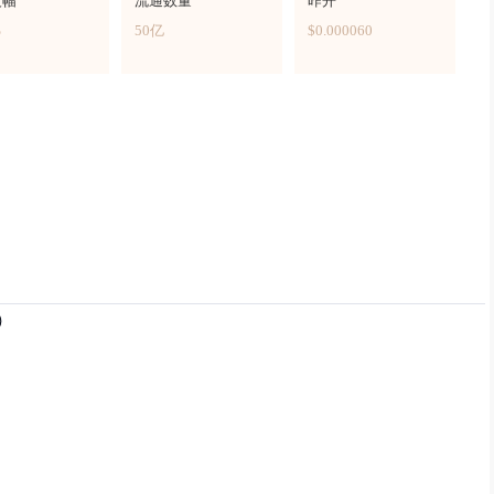
波幅
流通数量
昨开
%
50亿
$0.000060