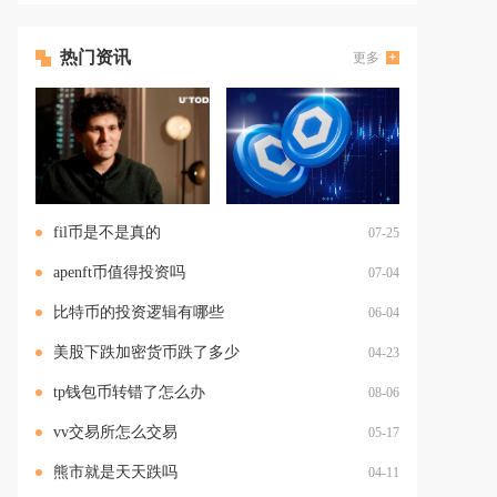
热门资讯
更多
fil币是不是真的
07-25
apenft币值得投资吗
07-04
比特币的投资逻辑有哪些
06-04
美股下跌加密货币跌了多少
04-23
tp钱包币转错了怎么办
08-06
vv交易所怎么交易
05-17
熊市就是天天跌吗
04-11