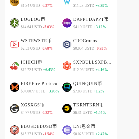
$1.34 USTD
-6.37%
$11.23 USTD
+3.39%
LOGLOG币
DAPPTDAPPT币
$14.64 USTD
-5.03%
$4.19 USTD
+3.12%
WSTRWSTR币
CROCronos
$2.53 USTD
-0.68%
$0.054 USTD
-0.93%
ICHICH币
SXPBULLSXPBULL币
$12.72 USTD
+6.43%
$12.06 USTD
+4.16%
FIREFire Protocol
QUINQUIN币
$0.00077 USTD
+3.93%
$7.88 USTD
+1.2%
XGSXGS币
TKRNTKRN币
$4.77 USTD
-0.22%
$6.31 USTD
+1.54%
EBUSDEBUSD币
ENJ恩金币
$15.37 USTD
-1.54%
$0.025 USTD
+2.47%