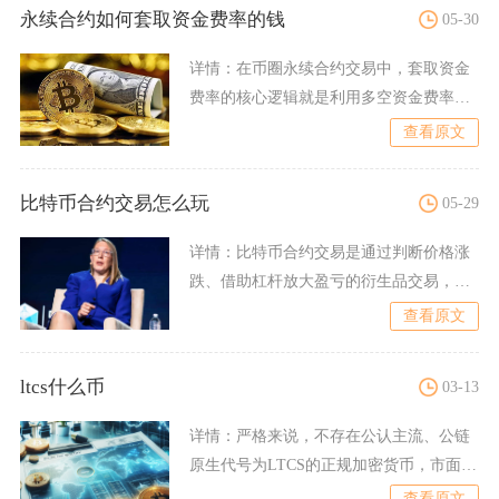
永续合约如何套取资金费率的钱
05-30
详情：
在币圈永续合约交易中，套取资金
费率的核心逻辑就是利用多空资金费率的
差值和持仓成本差，通过双
查看原文
比特币合约交易怎么玩
05-29
详情：
比特币合约交易是通过判断价格涨
跌、借助杠杆放大盈亏的衍生品交易，核
心是做多做空、选杠杆与保
查看原文
ltcs什么币
03-13
详情：
严格来说，不存在公认主流、公链
原生代号为LTCS的正规加密货币，市面上
出现的LTCS大多是
查看原文