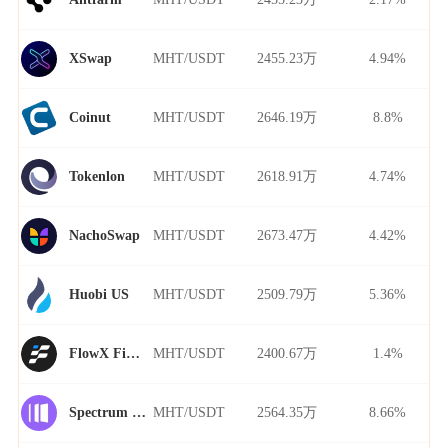
MHT/USDT
2455.23万
4.94%
XSwap
MHT/USDT
2646.19万
8.8%
Coinut
MHT/USDT
2618.91万
4.74%
Tokenlon
MHT/USDT
2673.47万
4.42%
NachoSwap
MHT/USDT
2509.79万
5.36%
Huobi US
MHT/USDT
2400.67万
1.4%
FlowX Finance
MHT/USDT
2564.35万
8.66%
Spectrum Finance