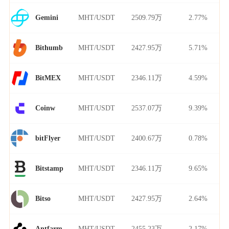
MHT/USDT
2509.79万
2.77%
Gemini
MHT/USDT
2427.95万
5.71%
Bithumb
MHT/USDT
2346.11万
4.59%
BitMEX
MHT/USDT
2537.07万
9.39%
Coinw
MHT/USDT
2400.67万
0.78%
bitFlyer
MHT/USDT
2346.11万
9.65%
Bitstamp
MHT/USDT
2427.95万
2.64%
Bitso
MHT/USDT
2455.23万
2.17%
Antfarm