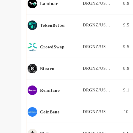
DRGNZ/USDT
8.9
Laminar
DRGNZ/USDT
9.5
TokenBetter
DRGNZ/USDT
9.5
CrowdSwap
DRGNZ/USDT
8.9
Bitsten
DRGNZ/USDT
9.1
Remitano
DRGNZ/USDT
10
CoinBene