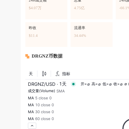
24H成交额
总量
24H
$4.07万
4.75亿
-66.1
昨收
流通率
$11.4
34.44%
DRGNZ币数据