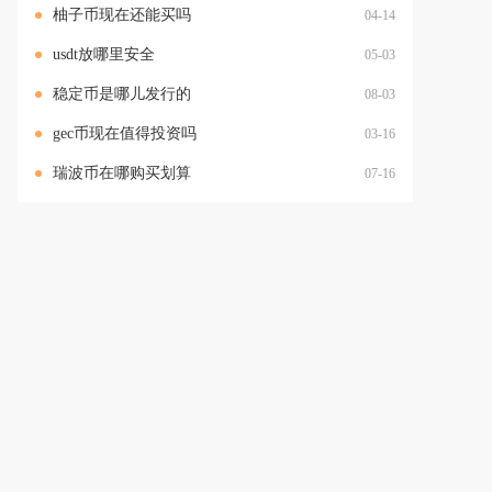
柚子币现在还能买吗
04-14
usdt放哪里安全
05-03
稳定币是哪儿发行的
08-03
gec币现在值得投资吗
03-16
瑞波币在哪购买划算
07-16