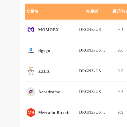
交易所
交易对
最近价($
DRGNZ/USDT
9.4
MOMOEX
DRGNZ/USDT
9.6
Bgogo
DRGNZ/USDT
9.6
ZZEX
DRGNZ/USDT
9.3
Aerodrome
DRGNZ/USDT
9.9
Mercado Bitcoin