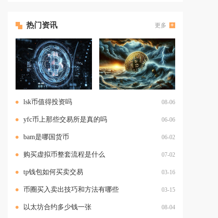
热门资讯
更多
lsk币值得投资吗
08-06
yfc币上那些交易所是真的吗
06-06
bam是哪国货币
06-02
购买虚拟币整套流程是什么
07-02
tp钱包如何买卖交易
03-16
币圈买入卖出技巧和方法有哪些
03-15
以太坊合约多少钱一张
08-04