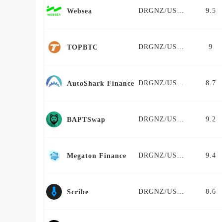
DRGNZ/USDT
9.5
Websea
DRGNZ/USDT
9
TOPBTC
DRGNZ/USDT
8.7
AutoShark Finance
DRGNZ/USDT
9.2
BAPTSwap
DRGNZ/USDT
9.4
Megaton Finance
DRGNZ/USDT
8.6
Scribe