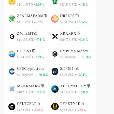
$14.1 USTD
+5.19%
$13.31 USTD
+1.51%
ZFARMZFARM币
DRTDRT币
$1.31 USTD
-3.28%
$5.88 USTD
+3.36%
ZMTZMT币
XRXXRX币
$11.15 USTD
+7.44%
$10.77 USTD
+3.34%
CSTCST币
EMPEmp Money
$8.44 USTD
+3.99%
$0.00000000000 USTD
+1.76%
CPSCryptostone
SI14SI14币
$0.00000096 USTD
+0.18%
$3.72 USTD
+9.34%
MAKKMAKK币
ALLOYALLOY币
$10.27 USTD
+3.73%
$12.28 USTD
+2.09%
CFLTCFLT币
TYPETYPE币
$4.53 USTD
-8.53%
$6.66 USTD
-7.52%