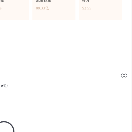
波幅
流通数量
昨开
%
89.33亿
$2.55