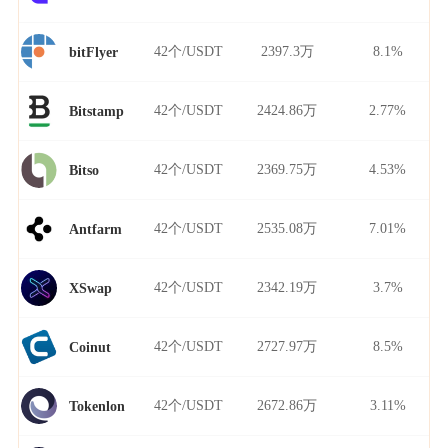
42个/USDT
2397.3万
8.1%
bitFlyer
42个/USDT
2424.86万
2.77%
Bitstamp
42个/USDT
2369.75万
4.53%
Bitso
42个/USDT
2535.08万
7.01%
Antfarm
42个/USDT
2342.19万
3.7%
XSwap
42个/USDT
2727.97万
8.5%
Coinut
42个/USDT
2672.86万
3.11%
Tokenlon