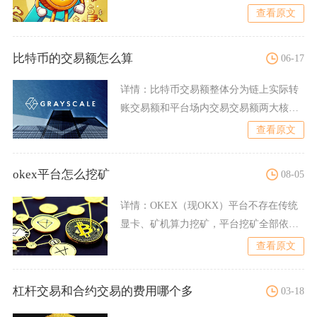
被司法定性的传销类空
查看原文
比特币的交易额怎么算
06-17
详情：
比特币交易额整体分为链上实际转
账交易额和平台场内交易交易额两大核算
体系，链上交易额以区块内
查看原文
okex平台怎么挖矿
08-05
详情：
OKEX（现OKX）平台不存在传统
显卡、矿机算力挖矿，平台挖矿全部依托
质押生息、交易挖矿、
查看原文
杠杆交易和合约交易的费用哪个多
03-18