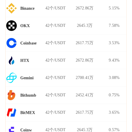
42个/USDT
2672.86万
5.15%
Binance
42个/USDT
2645.3万
7.58%
OKX
42个/USDT
2617.75万
3.53%
Coinbase
42个/USDT
2672.86万
9.43%
HTX
42个/USDT
2700.41万
3.08%
Gemini
42个/USDT
2452.41万
0.75%
Bithumb
42个/USDT
2617.75万
3.65%
BitMEX
42个/USDT
2645.3万
0.57%
Coinw