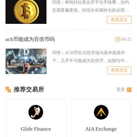
详情：
单纯对比单次开平仓手续费，合约
交易普遍更低，但综合长期持仓的全部隐
性成本，谁花费更多取决于
查看原文
ach币能成为百倍币吗
04-25
详情：
ACH币在当前市场与基本面条件
下，几乎不可能成为百倍币，短期与中长
期都不具备支撑百倍涨幅的
查看原文
推荐交易所
更多
Glide Finance
AIA Exchange