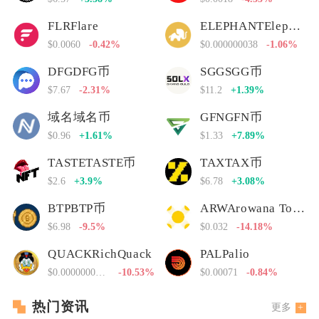
FLRFlare
ELEPHANTElephant Money
$0.0060
-0.42%
$0.000000038
-1.06%
DFGDFG币
SGGSGG币
$7.67
-2.31%
$11.2
+1.39%
域名域名币
GFNGFN币
$0.96
+1.61%
$1.33
+7.89%
TASTETASTE币
TAXTAX币
$2.6
+3.9%
$6.78
+3.08%
BTPBTP币
ARWArowana Token
$6.98
-9.5%
$0.032
-14.18%
QUACKRichQuack
PALPalio
$0.00000000000
-10.53%
$0.00071
-0.84%
热门资讯
更多