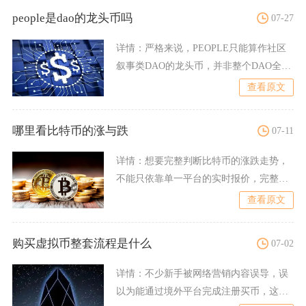
people是dao的龙头币吗
07-27
详情：
严格来说，PEOPLE只能算作社区
叙事类DAO的龙头币，并非整个DAO全赛
道的总龙头，DA
查看原文
哪里看比特币的涨与跌
07-11
详情：
想要完整判断比特币的涨跌走势，
不能只依靠单一平台的实时报价，完整的
分析体系分为行情聚合平台
查看原文
购买虚拟币整套流程是什么
07-02
详情：
不少新手被网络营销内容误导，误
以为能通过境外平台完成注册买币，这类