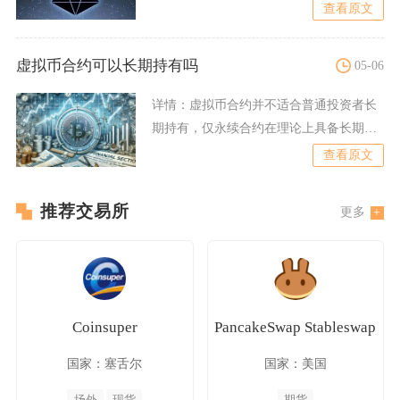
操作第一步便是绕过网络监
查看原文
虚拟币合约可以长期持有吗
05-06
详情：
虚拟币合约并不适合普通投资者长
期持有，仅永续合约在理论上具备长期持
仓的可能性，但需承担高昂
查看原文
推荐交易所
更多
Coinsuper
PancakeSwap Stableswap
国家：塞舌尔
国家：美国
场外
现货
期货