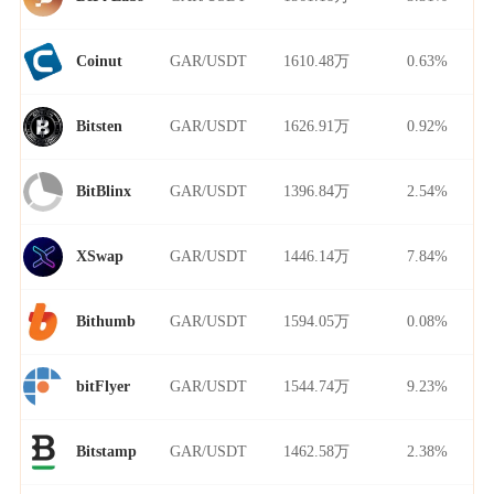
GAR/USDT
1610.48万
0.63%
Coinut
GAR/USDT
1626.91万
0.92%
Bitsten
GAR/USDT
1396.84万
2.54%
BitBlinx
GAR/USDT
1446.14万
7.84%
XSwap
GAR/USDT
1594.05万
0.08%
Bithumb
GAR/USDT
1544.74万
9.23%
bitFlyer
GAR/USDT
1462.58万
2.38%
Bitstamp