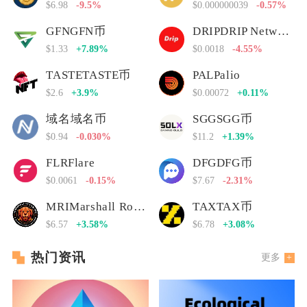
$6.98
-9.5%
$0.000000039
-0.57%
GFNGFN币
DRIPDRIP Network
$1.33
+7.89%
$0.0018
-4.55%
TASTETASTE币
PALPalio
$2.6
+3.9%
$0.00072
+0.11%
域名域名币
SGGSGG币
$0.94
-0.030%
$11.2
+1.39%
FLRFlare
DFGDFG币
$0.0061
-0.15%
$7.67
-2.31%
MRIMarshall Rogan Inu
TAXTAX币
$6.57
+3.58%
$6.78
+3.08%
热门资讯
更多