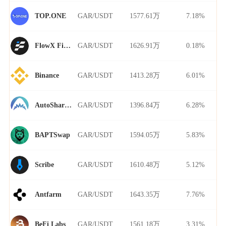
GAR/USDT
1577.61万
7.18%
TOP.ONE
GAR/USDT
1626.91万
0.18%
FlowX Finance
GAR/USDT
1413.28万
6.01%
Binance
GAR/USDT
1396.84万
6.28%
AutoShark Finance
GAR/USDT
1594.05万
5.83%
BAPTSwap
GAR/USDT
1610.48万
5.12%
Scribe
GAR/USDT
1643.35万
7.76%
Antfarm
GAR/USDT
1561.18万
3.31%
BeFi Labs