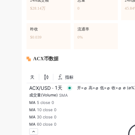
24H成交额
总量
24H
$28.14万
0
45.8
昨收
流通率
$0.039
0%
ACX币数据