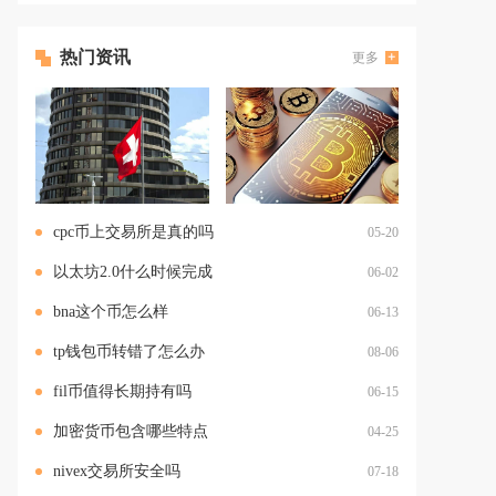
热门资讯
更多
cpc币上交易所是真的吗
05-20
以太坊2.0什么时候完成
06-02
bna这个币怎么样
06-13
tp钱包币转错了怎么办
08-06
fil币值得长期持有吗
06-15
加密货币包含哪些特点
04-25
nivex交易所安全吗
07-18