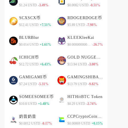
$1.24 USTD
-3.49%
$0.0082 USTD
-0.51%
SCXSCX币
RDOGERDOGE币
$12.41 USTD
+7.51%
$5.89 USTD
-7.98%
BLURBlur
KLEEKleeKai
$0.014 USTD
+1.61%
$0.00000000000 USTD
-26.7%
ICHICH币
GOLD NUGGETGOLD NUGGET币
$12.72 USTD
+6.43%
$13.94 USTD
-3.08%
GAMIGAMI币
GAMINGSHIBAGAMINGSHIBA币
$7.24 USTD
-5.31%
$13.79 USTD
-9.82%
SOMEESOMEE币
HITHitBTC Token
$10.8 USTD
+1.48%
$0.29 USTD
-2.74%
奶昔奶昔
CCPCryptoCoinPay
$0.0012 USTD
-0.17%
$0.00069 USTD
+0.15%