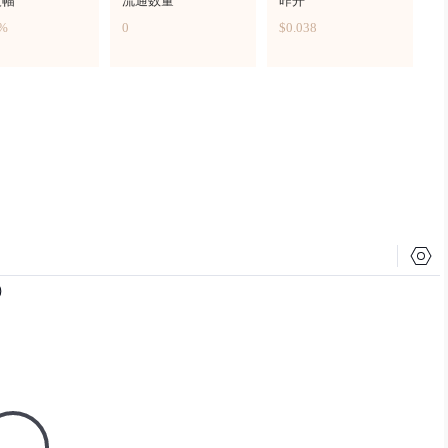
波幅
流通数量
昨开
4%
0
$0.038