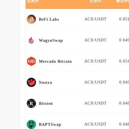
交易所
交易对
最近价(
ACX/USDT
0.05
BeFi Labs
ACX/USDT
0.04
WagyuSwap
ACX/USDT
0.05
Mercado Bitcoin
ACX/USDT
0.04
Nostra
ACX/USDT
0.04
Bitsten
ACX/USDT
0.04
BAPTSwap