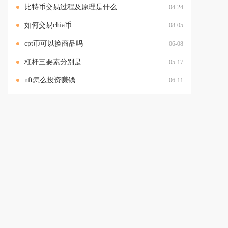
比特币交易过程及原理是什么
04-24
如何交易chia币
08-05
cpt币可以换商品吗
06-08
杠杆三要素分别是
05-17
nft怎么投资赚钱
06-11