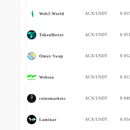
ACX/USDT
0.05
Web3.World
ACX/USDT
0.05
TokenBetter
ACX/USDT
0.05
Omax Swap
ACX/USDT
0.05
Websea
ACX/USDT
0.04
coinsmarkets
ACX/USDT
0.05
Laminar