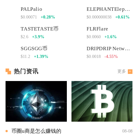
PALPalio
ELEPHANTElephant Money
$0.00071
+0.28%
$0.000000038
+0.61%
TASTETASTE币
FLRFlare
$2.6
+3.9%
$0.0060
+1.6%
SGGSGG币
DRIPDRIP Network
$11.2
+1.39%
$0.0018
-4.55%
热门资讯
更多
币圈u商是怎么赚钱的
08-08