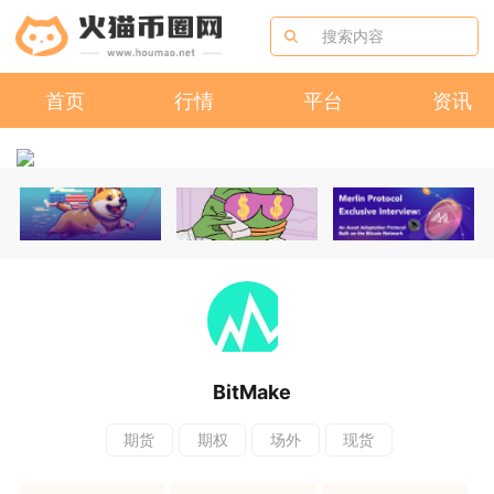
首页
行情
平台
资讯
BitMake
期货
期权
场外
现货