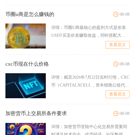
币圈u商是怎么赚钱的
08-08
详情：
币圈U商最核心的盈利方式是依靠
USDT买卖价差赚取收益，同时搭配大额
交易流水周转、私域溢价
查看原文
cxc币现在什么价格
08-08
详情：
截至2026年7月22日实时行情，CXC
币（CAPITALXCELL，资本细胞公链代
币）现
查看原文
加密货币上交易所条件要求
08-08
详情：
加密货币登陆中心化交易所需要同
时满足技术安全、代币经济、社区数据、