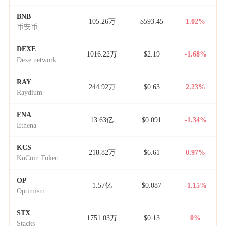
BNB
105.26万
$593.45
1.02%
币安币
DEXE
1016.22万
$2.19
-1.68%
Dexe.network
RAY
244.92万
$0.63
2.23%
Raydium
ENA
13.63亿
$0.091
-1.34%
Ethena
KCS
218.82万
$6.61
0.97%
KuCoin Token
OP
1.57亿
$0.087
-1.15%
Optimism
STX
1751.03万
$0.13
0%
Stacks