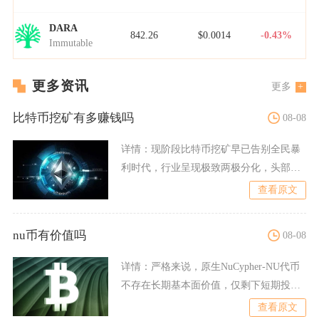
DARA
842.26
$0.0014
-0.43%
Immutable
更多资讯
更多
比特币挖矿有多赚钱吗
08-08
详情：
现阶段比特币挖矿早已告别全民暴
利时代，行业呈现极致两极分化，头部规
模化矿企依托低价电力与顶
查看原文
nu币有价值吗
08-08
详情：
严格来说，原生NuCypher‑NU代币
不存在长期基本面价值，仅剩下短期投机
博弈价值，项目
查看原文