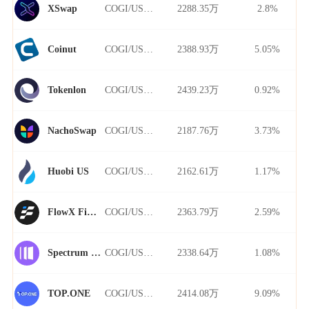
COGI/USDT
2288.35万
2.8%
XSwap
COGI/USDT
2388.93万
5.05%
Coinut
COGI/USDT
2439.23万
0.92%
Tokenlon
COGI/USDT
2187.76万
3.73%
NachoSwap
COGI/USDT
2162.61万
1.17%
Huobi US
COGI/USDT
2363.79万
2.59%
FlowX Finance
COGI/USDT
2338.64万
1.08%
Spectrum Finance
COGI/USDT
2414.08万
9.09%
TOP.ONE