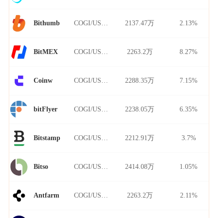
COGI/USDT
2137.47万
2.13%
Bithumb
COGI/USDT
2263.2万
8.27%
BitMEX
COGI/USDT
2288.35万
7.15%
Coinw
COGI/USDT
2238.05万
6.35%
bitFlyer
COGI/USDT
2212.91万
3.7%
Bitstamp
COGI/USDT
2414.08万
1.05%
Bitso
COGI/USDT
2263.2万
2.11%
Antfarm