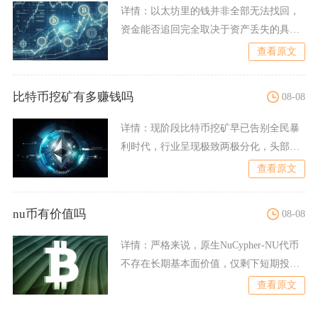
详情：
以太坊里的钱并非全部无法找回，
资金能否追回完全取决于资产丢失的具体
原因，私钥/助记词完好、
查看原文
比特币挖矿有多赚钱吗
08-08
详情：
现阶段比特币挖矿早已告别全民暴
利时代，行业呈现极致两极分化，头部规
模化矿企依托低价电力与顶
查看原文
nu币有价值吗
08-08
详情：
严格来说，原生NuCypher‑NU代币
不存在长期基本面价值，仅剩下短期投机
博弈价值，项目
查看原文