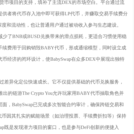
数字货币项目的支持，填补了主流DEX的市场空白。平台通过流
提供者将代币存入池中即可获得LP代币，并赚取交易手续费分
深度和流动性，也让普通用户通过被动收入参与生态建设。
径，减少了BNB或BUSD兑换带来的滑点损耗，更适合习惯使用稳
续费用于回购销毁BABY代币，形成通缩模型，同时设立成
经济的闭环设计，使BabySwap在众多DEX中展现出独特
p通过差异化定位快速成长。它不仅提供基础的代币兑换服务，
的链游The Crypto You允许玩家用BABY代币抽取角色并
，BabySwap已完成多次智能合约审计，确保跨链交易和
代币因其扎实的赋能场景（如治理投票、手续费折扣等）保持
ap既是发现潜力项目的窗口，也是参与DeFi创新的便捷入