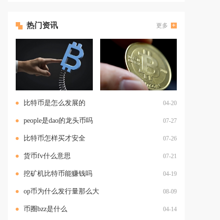
热门资讯
更多
比特币是怎么发展的
04-20
people是dao的龙头币吗
07-27
比特币怎样买才安全
07-26
货币fv什么意思
07-21
挖矿机比特币能赚钱吗
04-19
op币为什么发行量那么大
08-09
币圈bzz是什么
04-14