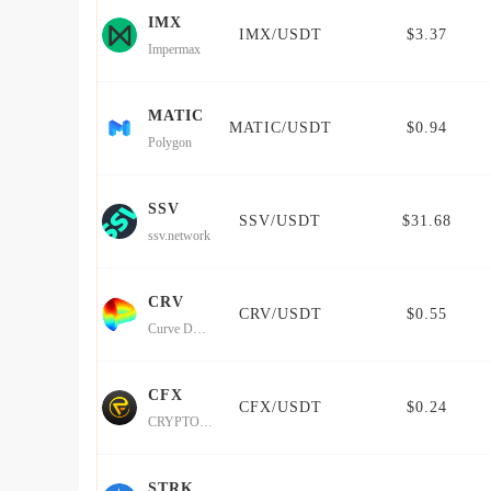
IMX
IMX/USDT
$3.37
Impermax
MATIC
MATIC/USDT
$0.94
Polygon
SSV
SSV/USDT
$31.68
ssv.network
CRV
CRV/USDT
$0.55
Curve DAO Token
CFX
CFX/USDT
$0.24
CRYPTOFOREX
STRK