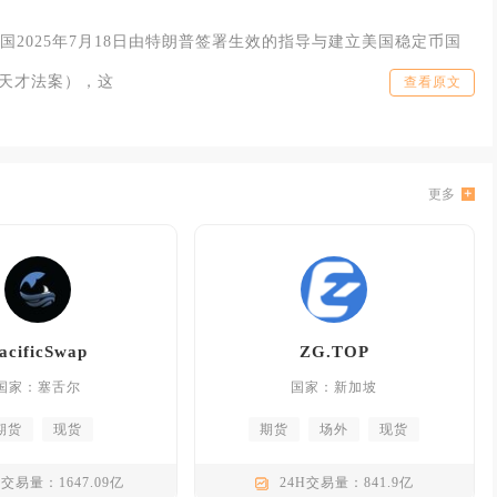
国2025年7月18日由特朗普签署生效的指导与建立美国稳定币国
S天才法案），这
查看原文
更多
acificSwap
ZG.TOP
国家：塞舌尔
国家：新加坡
期货
现货
期货
场外
现货
H交易量：1647.09亿
24H交易量：841.9亿