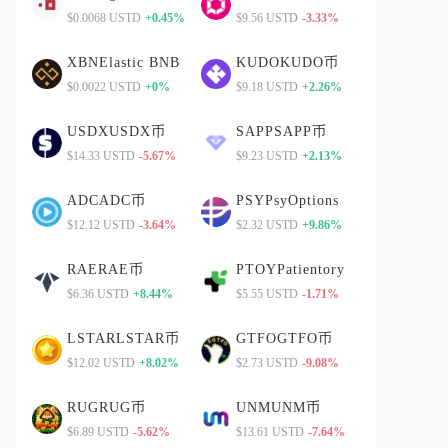
$0.0068 USTD
+0.45%
$9.56 USTD
-3.33%
XBNElastic BNB
KUDOKUDO币
$0.0022 USTD
+0%
$9.18 USTD
+2.26%
USDXUSDX币
SAPPSAPP币
$14.33 USTD
-5.67%
$9.23 USTD
+2.13%
ADCADC币
PSYPsyOptions
$12.12 USTD
-3.64%
$2.32 USTD
+9.86%
RAERAE币
PTOYPatientory
$6.36 USTD
+8.44%
$5.55 USTD
-1.71%
LSTARLSTAR币
GTFOGTFO币
$12.02 USTD
+8.02%
$2.73 USTD
-9.08%
RUGRUG币
UNMUNM币
$6.89 USTD
-5.62%
$13.61 USTD
-7.64%