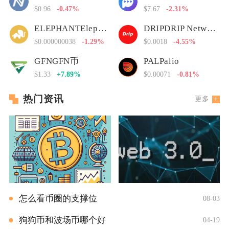
$0.96
-0.47%
$7.67
-2.31%
ELEPHANTElephant Money
DRIPDRIP Network
$0.000000038
-1.29%
$0.0018
-4.55%
GFNGFN币
PALPalio
$1.33
+7.89%
$0.00071
-0.81%
热门资讯
更多
怎么看币圈的支撑位
08-03
狗狗币和波场币哪个好
04-19