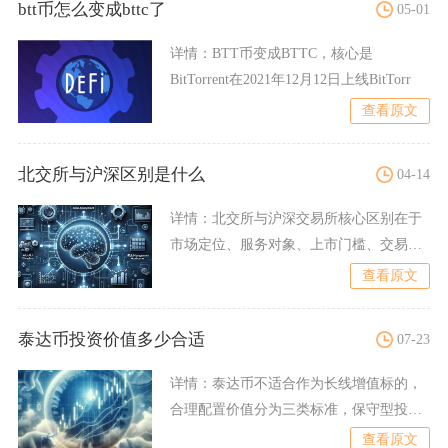
btt币怎么变成bttc了
05-01
详情：
BTT币变成BTTC，核心是
BitTorrent在2021年12月12日上线BitTorr
查看原文
北交所与沪深区别是什么
04-14
详情：
北交所与沪深交易所核心区别在于
市场定位、服务对象、上市门槛、交易规
则及投资者准入完全不同，
查看原文
泰达币投资价值多少合适
07-23
详情：
泰达币不适合作为长线增值标的，
合理配置价值分为三类标准，保守型投资
者加密总资产内持有10%
查看原文