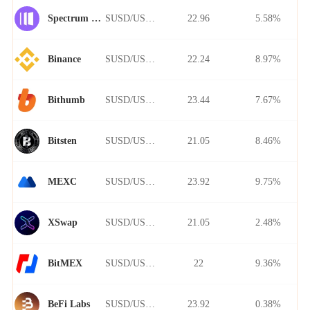
SUSD/USDT
22.96
5.58%
Spectrum Finance
SUSD/USDT
22.24
8.97%
Binance
SUSD/USDT
23.44
7.67%
Bithumb
SUSD/USDT
21.05
8.46%
Bitsten
SUSD/USDT
23.92
9.75%
MEXC
SUSD/USDT
21.05
2.48%
XSwap
SUSD/USDT
22
9.36%
BitMEX
SUSD/USDT
23.92
0.38%
BeFi Labs