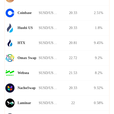
SUSD/USDT
20.33
2.51%
Coinbase
SUSD/USDT
20.33
1.8%
Huobi US
SUSD/USDT
20.81
9.45%
HTX
SUSD/USDT
22.72
9.2%
Omax Swap
SUSD/USDT
21.53
8.2%
Websea
SUSD/USDT
20.33
9.32%
NachoSwap
SUSD/USDT
22
0.58%
Laminar