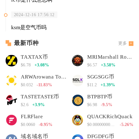
2024-12-16 17:56:12
ksm是空气币吗
最新币种
更多
TAXTAX币
MRIMarshall Rogan Inu
$6.78
+3.08%
$6.57
+3.58%
ARWArowana Token
SGGSGG币
$0.032
-11.83%
$11.2
+1.39%
TASTETASTE币
BTPBTP币
$2.6
+3.9%
$6.98
-9.5%
FLRFlare
QUACKRichQuack
$0.0060
-0.95%
$0.00000000000
-5.26%
域名域名币
DFGDFG币