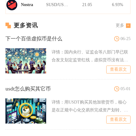
SUSD/USDT
21.05
6.93%
Nostra
更多资讯
更多
下一个百倍虚拟币是什么
06-25
详情：
国内央行、证监会等八部门早已联
合发文划定监管红线，虚拟货币没有法定
货币属性，无法在国内合法
查看原文
usdt怎么购买其它币
05-01
详情：
用USDT购买其他加密货币，核心
是在正规中心化交易所完成资产划转、选
择交易对并下单，或在去
查看原文