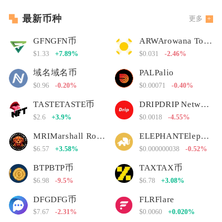
最新币种
更多
GFNGFN币
ARWArowana Token
$1.33
+7.89%
$0.031
-2.46%
域名域名币
PALPalio
$0.96
-0.20%
$0.00071
-0.40%
TASTETASTE币
DRIPDRIP Network
$2.6
+3.9%
$0.0018
-4.55%
MRIMarshall Rogan Inu
ELEPHANTElephant Money
$6.57
+3.58%
$0.000000038
-0.52%
BTPBTP币
TAXTAX币
$6.98
-9.5%
$6.78
+3.08%
DFGDFG币
FLRFlare
$7.67
-2.31%
$0.0060
+0.020%