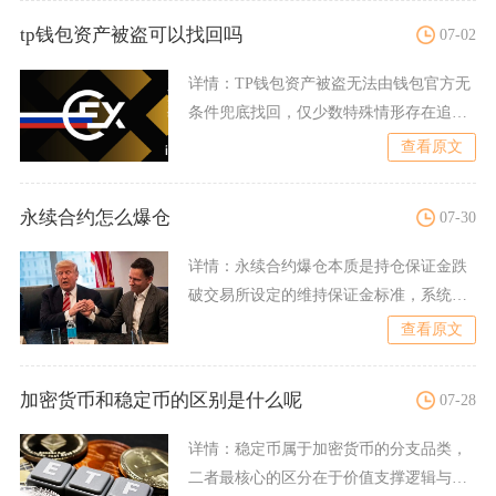
tp钱包资产被盗可以找回吗
07-02
详情：
TP钱包资产被盗无法由钱包官方无
条件兜底找回，仅少数特殊情形存在追回
可能，绝大多数因私钥、
查看原文
永续合约怎么爆仓
07-30
详情：
永续合约爆仓本质是持仓保证金跌
破交易所设定的维持保证金标准，系统自
动执行强制平仓清算仓位，
查看原文
加密货币和稳定币的区别是什么呢
07-28
详情：
稳定币属于加密货币的分支品类，
二者最核心的区分在于价值支撑逻辑与价