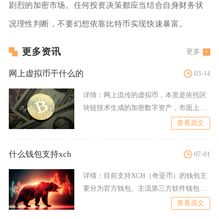
剧烈的加密市场。任何投资决策都应当结合自身财务状
况理性判断，不要幻想依靠比特币实现快速暴富。
更多资讯
更多
网上虚拟币干什么的
03-14
详情：
网上流传的虚拟币，本质是依托区
块链技术生成的加密数字资产，市面上绝
大多数用户接触虚拟币，首
查看原文
什么钱包支持xch
07-01
详情：
目前支持XCH（奇亚币）的钱包主
要分为官方钱包、主流第三方软件钱包与
合规硬件钱包三类，其中
查看原文