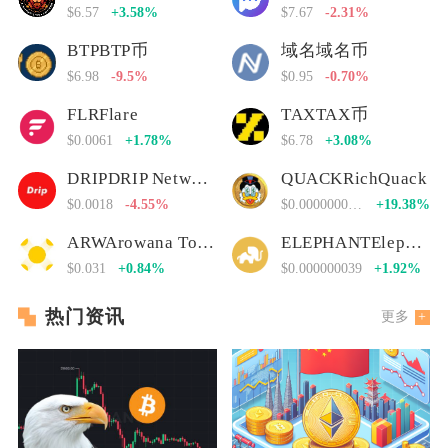
$6.57
+3.58%
$7.67
-2.31%
BTPBTP币
域名域名币
$6.98
-9.5%
$0.95
-0.70%
FLRFlare
TAXTAX币
$0.0061
+1.78%
$6.78
+3.08%
DRIPDRIP Network
QUACKRichQuack
$0.0018
-4.55%
$0.00000000000
+19.38%
ARWArowana Token
ELEPHANTElephant Money
$0.031
+0.84%
$0.000000039
+1.92%
热门资讯
更多