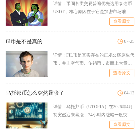
详情：
币圈各类交易普遍优先选用泰达币
USDT，核心原因在于它是加密市场唯一
兼具稳定计价、全域流动
查看原文
fil币是不是真的
07-25
详情：
FIL币是真实存在的正规公链原生代
币，并非空气币、传销币，市面上大量打
着IPFS、FIL旗
查看原文
乌托邦币怎么突然暴涨了
04-12
详情：
乌托邦币（UTOPIA）在2026年4月
初突然迎来暴涨，24小时内涨幅一度突破
120%，从
查看原文