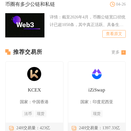
币圈有多少公链和私链
04-26
详情：
截至2026年4月，币圈公链宽口径统
计已超1050条，其中真正活跃、具备生态
价值的约100
查看原文
推荐交易所
更多
KCEX
iZiSwap
国家：中国香港
国家：印度尼西亚
法币
现货
现货
24H交易量：423亿
24H交易量：1397.33亿