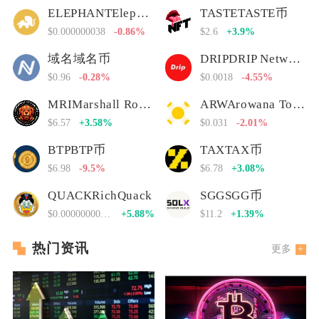
ELEPHANTElephant Money
TASTETASTE币
$0.000000038
-0.86%
$2.6
+3.9%
域名域名币
DRIPDRIP Network
$0.96
-0.28%
$0.0018
-4.55%
MRIMarshall Rogan Inu
ARWArowana Token
$6.57
+3.58%
$0.031
-2.01%
BTPBTP币
TAXTAX币
$6.98
-9.5%
$6.78
+3.08%
QUACKRichQuack
SGGSGG币
$0.00000000000
+5.88%
$11.2
+1.39%
热门资讯
更多