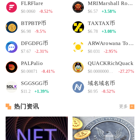
FLRFlare
MRIMarshall Rogan Inu
$0.0060
-0.52%
$6.57
+3.58%
BTPBTP币
TAXTAX币
$6.98
-9.5%
$6.78
+3.08%
DFGDFG币
ARWArowana Token
$7.67
-2.31%
$0.031
-2.95%
PALPalio
QUACKRichQuack
$0.00071
-0.41%
$0.00000000000
-27.27%
SGGSGG币
域名域名币
$11.2
+1.39%
$0.95
-0.52%
热门资讯
更多