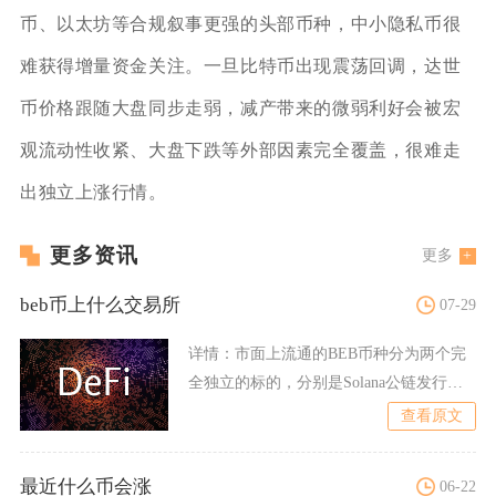
币、以太坊等合规叙事更强的头部币种，中小隐私币很
难获得增量资金关注。一旦比特币出现震荡回调，达世
币价格跟随大盘同步走弱，减产带来的微弱利好会被宏
观流动性收紧、大盘下跌等外部因素完全覆盖，很难走
出独立上涨行情。
更多资讯
更多
beb币上什么交易所
07-29
详情：
市面上流通的BEB币种分为两个完
全独立的标的，分别是Solana公链发行的
BEB1M代币、
查看原文
最近什么币会涨
06-22