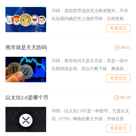
详情：
虚拟货币涨跌无法精准预判，不存
在短期内确定性上涨的币种，任何宣称指
定币种必然上涨的资讯均缺
查看原文
熊市就是天天跌吗
04-11
详情：
熊市绝对不是天天跌，而是一段中
长期持续走弱、高点不断下移、整体跌幅
超20%的空头周期，期间
查看原文
以太坊2.0是哪个币
06-10
详情：
以太坊2.0不是一种新币，它是以太
坊（ETH）网络的重大升级，升级后原生
代币仍为ETH，无
查看原文