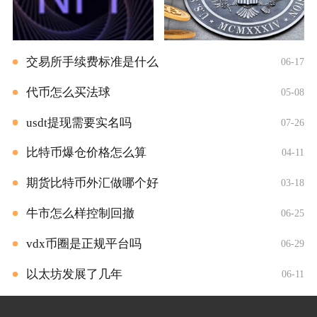
交易所手续费标准是什么
06-17
代币怎么买法球
05-08
usdt提现需要实名吗
07-26
比特币爆仓价格怎么算
04-11
期货比特币外汇做哪个好
03-18
牛市怎么样控制回撤
06-25
vdx币圈是正规平台吗
06-29
以太坊发展了几年
06-11