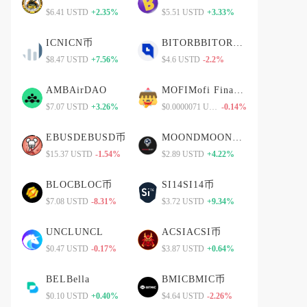
$6.41 USTD
+2.35%
$5.51 USTD
+3.33%
ICNICN币
BITORBBITORB币
$8.47 USTD
+7.56%
$4.6 USTD
-2.2%
AMBAirDAO
MOFIMofi Finance
$7.07 USTD
+3.26%
$0.0000071 USTD
-0.14%
EBUSDEBUSD币
MOONDMOOND币
$15.37 USTD
-1.54%
$2.89 USTD
+4.22%
BLOCBLOC币
SI14SI14币
$7.08 USTD
-8.31%
$3.72 USTD
+9.34%
UNCLUNCL
ACSIACSI币
$0.47 USTD
-0.17%
$3.87 USTD
+0.64%
BELBella
BMICBMIC币
$0.10 USTD
+0.40%
$4.64 USTD
-2.26%