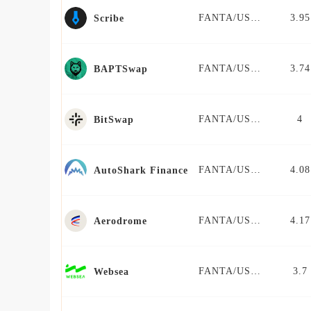
FANTA/USDT
3.95
Scribe
FANTA/USDT
3.74
BAPTSwap
FANTA/USDT
4
BitSwap
FANTA/USDT
4.08
AutoShark Finance
FANTA/USDT
4.17
Aerodrome
FANTA/USDT
3.7
Websea