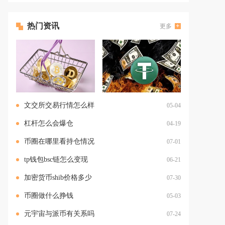
热门资讯
更多
文交所交易行情怎么样
05-04
杠杆怎么会爆仓
04-19
币圈在哪里看持仓情况
07-01
tp钱包bsc链怎么变现
06-21
加密货币shib价格多少
07-30
币圈做什么挣钱
05-03
元宇宙与派币有关系吗
07-24