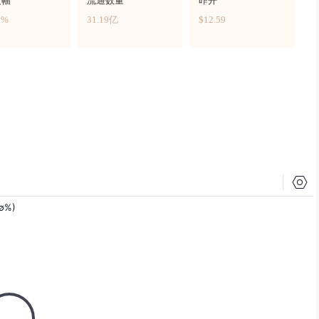
波幅
流通数量
昨开
5%
31.19亿
$12.59