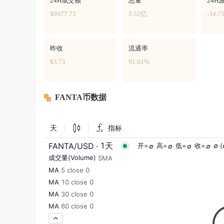
24H成交额
总量
24H
$9977.73
3.52亿
-34.7
昨收
流通率
$3.73
91.61%
FANTA币数据