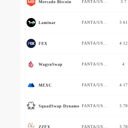
FANTA/USDT
3.7
Mercado Bitcoin
FANTA/USDT
3.61
Laminar
FANTA/USDT
4.12
FEX
FANTA/USDT
4
WagyuSwap
FANTA/USDT
4.17
MEXC
FANTA/USDT
3.78
SquadSwap Dynamo
FANTA/USDT
3.78
ZZEX