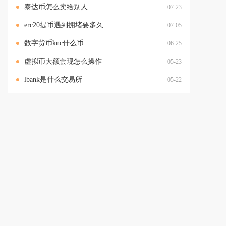
泰达币怎么卖给别人
07-23
erc20提币遇到拥堵要多久
07-05
数字货币knc什么币
06-25
虚拟币大额套现怎么操作
05-23
lbank是什么交易所
05-22