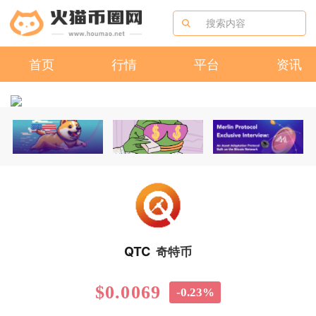
首页
行情
平台
资讯
QTC
奇特币
$0.0069
-0.23%