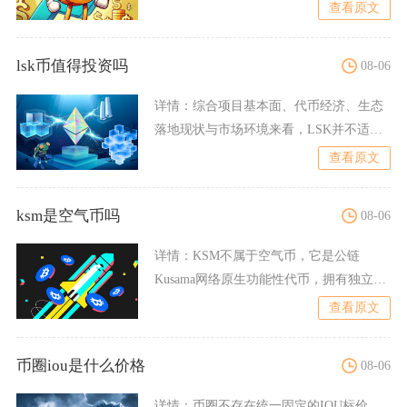
被司法定性的传销类空
查看原文
lsk币值得投资吗
08-06
详情：
综合项目基本面、代币经济、生态
落地现状与市场环境来看，LSK并不适合
普通散户重仓长期投资，
查看原文
ksm是空气币吗
08-06
详情：
KSM不属于空气币，它是公链
Kusama网络原生功能性代币，拥有独立运
行的主网、完整链上用
查看原文
币圈iou是什么价格
08-06
详情：
币圈不存在统一固定的IOU标价，