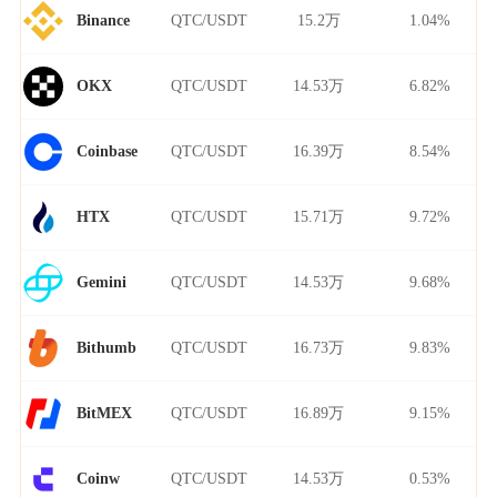
QTC/USDT
15.2万
1.04%
Binance
QTC/USDT
14.53万
6.82%
OKX
QTC/USDT
16.39万
8.54%
Coinbase
QTC/USDT
15.71万
9.72%
HTX
QTC/USDT
14.53万
9.68%
Gemini
QTC/USDT
16.73万
9.83%
Bithumb
QTC/USDT
16.89万
9.15%
BitMEX
QTC/USDT
14.53万
0.53%
Coinw