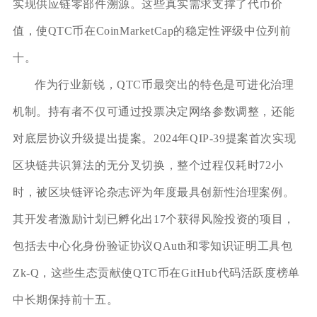
实现供应链零部件溯源。这些真实需求支撑了代币价
值，使QTC币在CoinMarketCap的稳定性评级中位列前
十。
作为行业新锐，QTC币最突出的特色是可进化治理
机制。持有者不仅可通过投票决定网络参数调整，还能
对底层协议升级提出提案。2024年QIP-39提案首次实现
区块链共识算法的无分叉切换，整个过程仅耗时72小
时，被区块链评论杂志评为年度最具创新性治理案例。
其开发者激励计划已孵化出17个获得风险投资的项目，
包括去中心化身份验证协议QAuth和零知识证明工具包
Zk-Q，这些生态贡献使QTC币在GitHub代码活跃度榜单
中长期保持前十五。