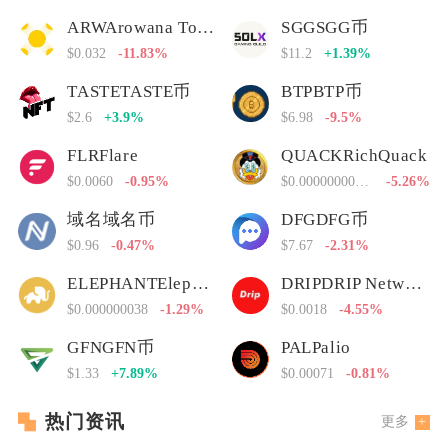
ARWArowana Token
SGGSGG币
$0.032
-11.83%
$11.2
+1.39%
TASTETASTE币
BTPBTP币
$2.6
+3.9%
$6.98
-9.5%
FLRFlare
QUACKRichQuack
$0.0060
-0.95%
$0.00000000000
-5.26%
域名域名币
DFGDFG币
$0.96
-0.47%
$7.67
-2.31%
ELEPHANTElephant Money
DRIPDRIP Network
$0.000000038
-1.29%
$0.0018
-4.55%
GFNGFN币
PALPalio
$1.33
+7.89%
$0.00071
-0.81%
热门资讯
更多