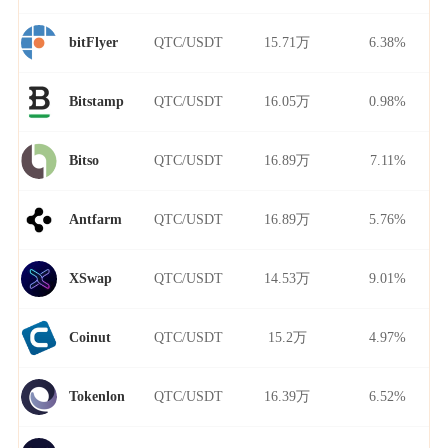
QTC/USDT
15.71万
6.38%
bitFlyer
QTC/USDT
16.05万
0.98%
Bitstamp
QTC/USDT
16.89万
7.11%
Bitso
QTC/USDT
16.89万
5.76%
Antfarm
QTC/USDT
14.53万
9.01%
XSwap
QTC/USDT
15.2万
4.97%
Coinut
QTC/USDT
16.39万
6.52%
Tokenlon