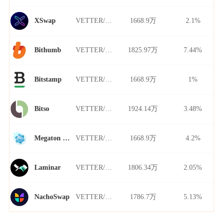
VETTER/USDT
1668.9万
2.1%
XSwap
VETTER/USDT
1825.97万
7.44%
Bithumb
VETTER/USDT
1668.9万
1%
Bitstamp
VETTER/USDT
1924.14万
3.48%
Bitso
VETTER/USDT
1668.9万
4.2%
Megaton Finance
VETTER/USDT
1806.34万
2.05%
Laminar
VETTER/USDT
1786.7万
5.13%
NachoSwap