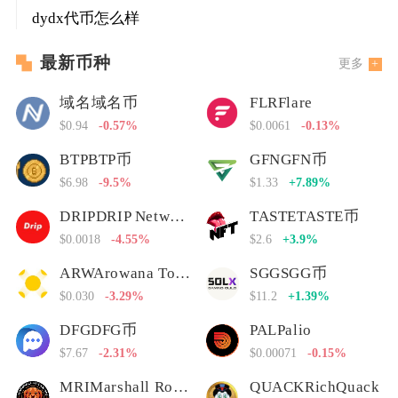
dydx代币怎么样
最新币种
更多
域名域名币
FLRFlare
$0.94
-0.57%
$0.0061
-0.13%
BTPBTP币
GFNGFN币
$6.98
-9.5%
$1.33
+7.89%
DRIPDRIP Network
TASTETASTE币
$0.0018
-4.55%
$2.6
+3.9%
ARWArowana Token
SGGSGG币
$0.030
-3.29%
$11.2
+1.39%
DFGDFG币
PALPalio
$7.67
-2.31%
$0.00071
-0.15%
MRIMarshall Rogan Inu
QUACKRichQuack