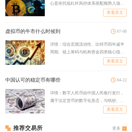
心是依托低杠杆风控体系搭配顺势入场规
则、量化仓位测算、阶梯止
查看原文
虚拟币的牛市什么时候到
07-08
详情：
综合宏观流动性、比特币四年减半
周期、链上筹码与机构资金四类核心指标
判断，完整趋势性虚拟币牛
查看原文
中国认可的稳定币有哪些
04-22
详情：
数字人民币由中国人民银行发行，
属于法定货币的数字化形态，与纸钞、硬
币等价，具备法偿性，任何
查看原文
推荐交易所
更多