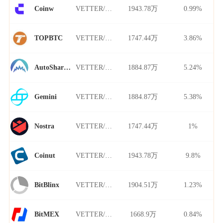
VETTER/USDT
1943.78万
0.99%
Coinw
VETTER/USDT
1747.44万
3.86%
TOPBTC
VETTER/USDT
1884.87万
5.24%
AutoShark Finance
VETTER/USDT
1884.87万
5.38%
Gemini
VETTER/USDT
1747.44万
1%
Nostra
VETTER/USDT
1943.78万
9.8%
Coinut
VETTER/USDT
1904.51万
1.23%
BitBlinx
VETTER/USDT
1668.9万
0.84%
BitMEX