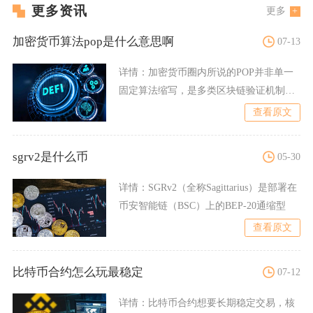
更多资讯
更多
加密货币算法pop是什么意思啊
07-13
详情：
加密货币圈内所说的POP并非单一
固定算法缩写，是多类区块链验证机制的
统称，主流分为五种完全
查看原文
sgrv2是什么币
05-30
详情：
SGRv2（全称Sagittarius）是部署在
币安智能链（BSC）上的BEP-20通缩型
查看原文
比特币合约怎么玩最稳定
07-12
详情：
比特币合约想要长期稳定交易，核