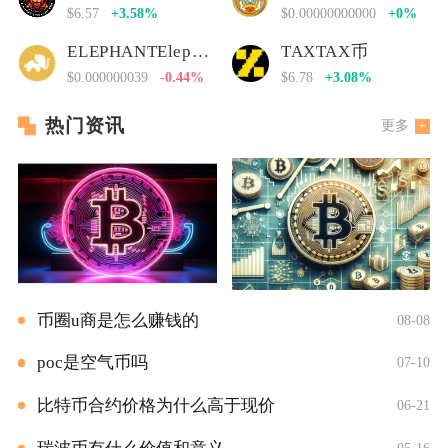
$6.57
+3.58%
$0.00000000000
+0%
ELEPHANTElephant Money
TAXTAX币
$0.000000039
-0.44%
$6.78
+3.08%
热门资讯
更多
币圈u商是怎么赚钱的
08-08
poc是空气币吗
07-10
比特币合约价格为什么高于现价
06-21