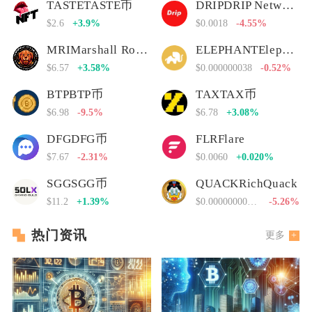
TASTETASTE币
DRIPDRIP Network
$2.6
+3.9%
$0.0018
-4.55%
MRIMarshall Rogan Inu
ELEPHANTElephant Money
$6.57
+3.58%
$0.000000038
-0.52%
BTPBTP币
TAXTAX币
$6.98
-9.5%
$6.78
+3.08%
DFGDFG币
FLRFlare
$7.67
-2.31%
$0.0060
+0.020%
SGGSGG币
QUACKRichQuack
$11.2
+1.39%
$0.00000000000
-5.26%
热门资讯
更多