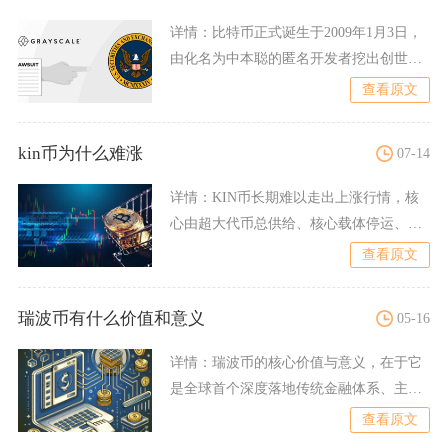
详情：
比特币正式诞生于2009年1月3日，
由化名为中本聪的匿名开发者挖出创世区
块，标志着全球首个
查看原文
kin币为什么难涨
07-14
详情：
KIN币长期难以走出上涨行情，核
心由超大代币总供给、核心载体停运、生
态落地严重不足、市场流
查看原文
瑞波币有什么价值和意义
05-16
详情：
瑞波币的核心价值与意义，在于它
是全球首个深度落地传统金融体系、主打
跨境清算的合规型加密资产
查看原文