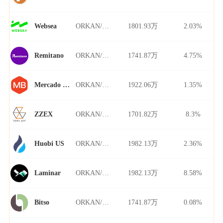
ORKAN/USDT
1801.93万
2.03%
Websea
ORKAN/USDT
1741.87万
4.75%
Remitano
ORKAN/USDT
1922.06万
1.35%
Mercado Bitcoin
ORKAN/USDT
1701.82万
8.3%
ZZEX
ORKAN/USDT
1982.13万
2.36%
Huobi US
ORKAN/USDT
1982.13万
8.58%
Laminar
ORKAN/USDT
1741.87万
0.08%
Bitso