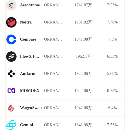
ORKAN/USDT
1741.87万
7.53%
Aerodrome
ORKAN/USDT
1701.82万
7.78%
Nostra
ORKAN/USDT
1841.98万
7.5%
Coinbase
ORKAN/USDT
1962.1万
6.53%
FlowX Finance
ORKAN/USDT
1922.06万
5.68%
Antfarm
ORKAN/USDT
1922.06万
0.73%
MOMOEX
ORKAN/USDT
1942.08万
6.4%
WagyuSwap
ORKAN/USDT
1841.98万
7.53%
Gemini