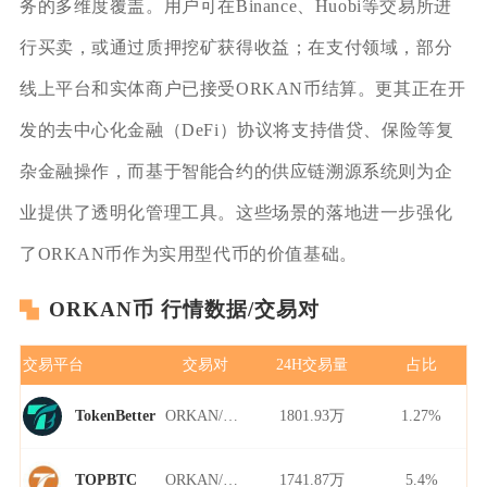
务的多维度覆盖。用户可在Binance、Huobi等交易所进
行买卖，或通过质押挖矿获得收益；在支付领域，部分
线上平台和实体商户已接受ORKAN币结算。更其正在开
发的去中心化金融（DeFi）协议将支持借贷、保险等复
杂金融操作，而基于智能合约的供应链溯源系统则为企
业提供了透明化管理工具。这些场景的落地进一步强化
了ORKAN币作为实用型代币的价值基础。
ORKAN币 行情数据/交易对
交易平台
交易对
24H交易量
占比
ORKAN/USDT
1801.93万
1.27%
TokenBetter
ORKAN/USDT
1741.87万
5.4%
TOPBTC