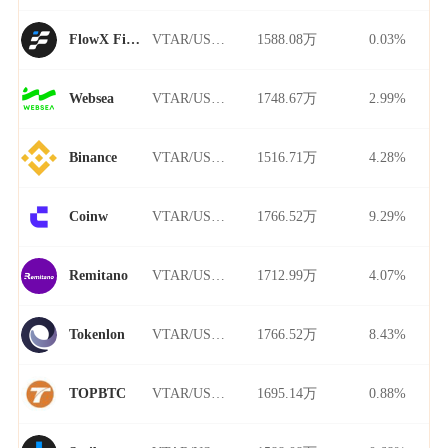
VTAR/USDT
1588.08万
0.03%
FlowX Finance
VTAR/USDT
1748.67万
2.99%
Websea
VTAR/USDT
1516.71万
4.28%
Binance
VTAR/USDT
1766.52万
9.29%
Coinw
VTAR/USDT
1712.99万
4.07%
Remitano
VTAR/USDT
1766.52万
8.43%
Tokenlon
VTAR/USDT
1695.14万
0.88%
TOPBTC