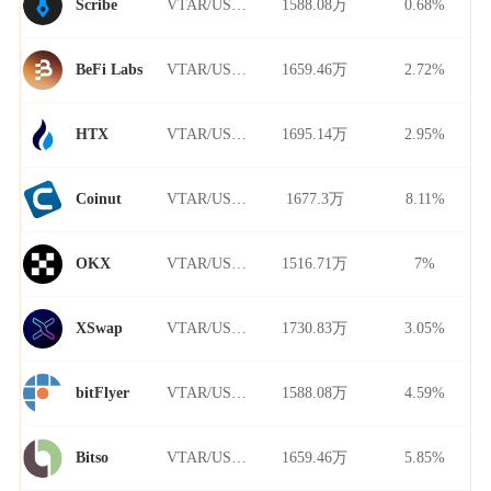
VTAR/USDT
1588.08万
0.68%
Scribe
VTAR/USDT
1659.46万
2.72%
BeFi Labs
VTAR/USDT
1695.14万
2.95%
HTX
VTAR/USDT
1677.3万
8.11%
Coinut
VTAR/USDT
1516.71万
7%
OKX
VTAR/USDT
1730.83万
3.05%
XSwap
VTAR/USDT
1588.08万
4.59%
bitFlyer
VTAR/USDT
1659.46万
5.85%
Bitso