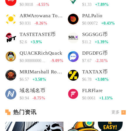
$0.0018
-4.55%
$1.33
+7.89%
ARWArowana Token
PALPalio
$0.031
-0.26%
$0.00072
+0.43%
TASTETASTE币
SGGSGG币
$2.6
+3.9%
$11.2
+1.39%
QUACKRichQuack
DFGDFG币
$0.00000000000
-9.09%
$7.67
-2.31%
MRIMarshall Rogan Inu
TAXTAX币
$6.57
+3.58%
$6.78
+3.08%
域名域名币
FLRFlare
$0.94
-0.75%
$0.0061
+1.13%
热门资讯
更多