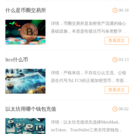
什么是币圈交易所
06-18
详情：
币圈交易所是加密资产流通的核心
基础设施，本质是衔接法币与各类数字货
币、撮合买卖双方完成资产
查看原文
ltcs什么币
03-13
详情：
严格来说，不存在公认主流、公链
原生代号为LTCS的正规加密货币，市面上
出现的LTCS大多是
查看原文
以太坊用哪个钱包充值
08-02
详情：
以太坊充值优先选择MetaMask、
imToken、TrustWallet三类非托管钱包，