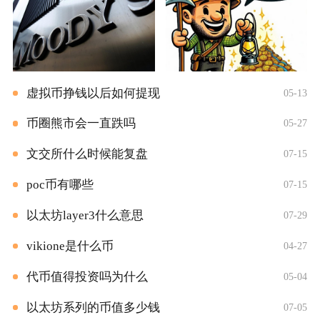
虚拟币挣钱以后如何提现
05-13
币圈熊市会一直跌吗
05-27
文交所什么时候能复盘
07-15
poc币有哪些
07-15
以太坊layer3什么意思
07-29
vikione是什么币
04-27
代币值得投资吗为什么
05-04
以太坊系列的币值多少钱
07-05