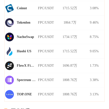
FPC/USDT
1715.52万
3.08%
Coinut
FPC/USDT
1864.7万
9.46%
Tokenlon
FPC/USDT
1734.17万
8.75%
NachoSwap
FPC/USDT
1715.52万
9.05%
Huobi US
FPC/USDT
1696.87万
1.73%
FlowX Finance
FPC/USDT
1808.76万
3.38%
Spectrum Finance
FPC/USDT
1808.76万
3.13%
TOP.ONE