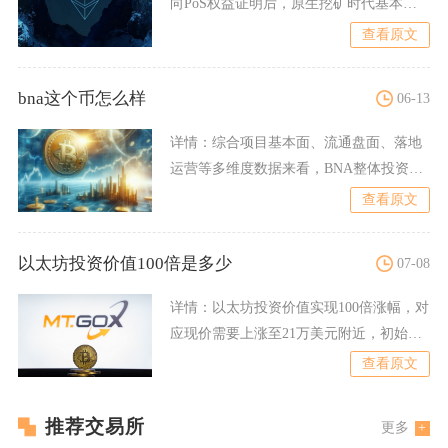
向PoS权益证明后，原生挖矿时代基本宣
告终结，从现有链上规
查看原文
bna这个币怎么样
06-13
详情：
综合项目基本面、流通盘面、落地
运营等多维度数据来看，BNA整体投资性
价比偏低，项目落地进度
查看原文
以太坊投资价值100倍是多少
07-08
详情：
以太坊投资价值实现100倍涨幅，对
应现价需要上涨至21万美元附近，初始投
入1万元本金，在以
查看原文
推荐交易所
更多