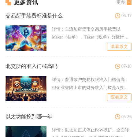
更多资讯
更多
交易所手续费标准是什么
06-17
详情：
主流加密货币交易所手续费以
Maker（挂单）、Taker（吃单）分级计价
为核心标准，整体分
查看原文
北交所的准入门槛高吗
07-10
详情：
普通散户交易权限准入门槛偏高，
但企业登陆上市的财务准入门槛是A股场
内市场里最低的，二者标准
查看原文
以太坊能挖到哪一年
05-26
详情：
以太坊正式停止PoW挖矿、全面转