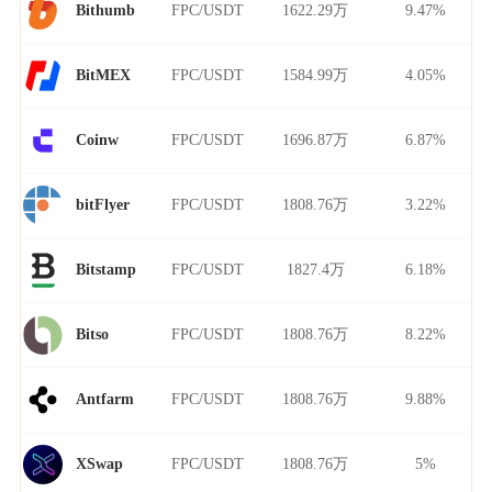
FPC/USDT
1622.29万
9.47%
Bithumb
FPC/USDT
1584.99万
4.05%
BitMEX
FPC/USDT
1696.87万
6.87%
Coinw
FPC/USDT
1808.76万
3.22%
bitFlyer
FPC/USDT
1827.4万
6.18%
Bitstamp
FPC/USDT
1808.76万
8.22%
Bitso
FPC/USDT
1808.76万
9.88%
Antfarm
FPC/USDT
1808.76万
5%
XSwap