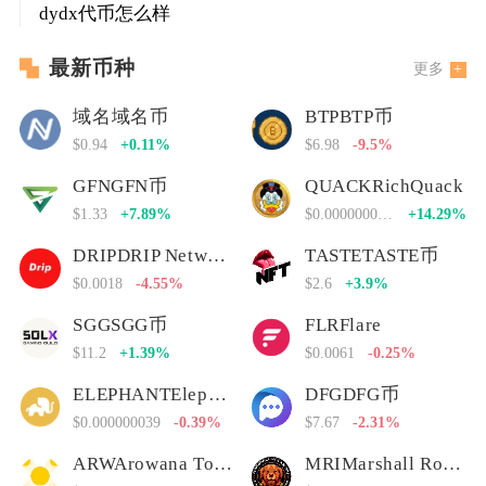
dydx代币怎么样
最新币种
更多
域名域名币
BTPBTP币
$0.94
+0.11%
$6.98
-9.5%
GFNGFN币
QUACKRichQuack
$1.33
+7.89%
$0.00000000000
+14.29%
DRIPDRIP Network
TASTETASTE币
$0.0018
-4.55%
$2.6
+3.9%
SGGSGG币
FLRFlare
$11.2
+1.39%
$0.0061
-0.25%
ELEPHANTElephant Money
DFGDFG币
$0.000000039
-0.39%
$7.67
-2.31%
ARWArowana Token
MRIMarshall Rogan Inu