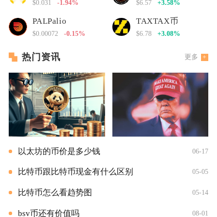
$0.031
-1.94%
$6.57
+3.58%
PALPalio
TAXTAX币
$0.00072
-0.15%
$6.78
+3.08%
热门资讯
更多
以太坊的币价是多少钱
06-17
比特币跟比特币现金有什么区别
05-05
比特币怎么看趋势图
05-14
bsv币还有价值吗
08-01