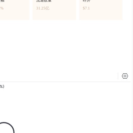
波幅
流通数量
昨开
3%
31.25亿
$7.1