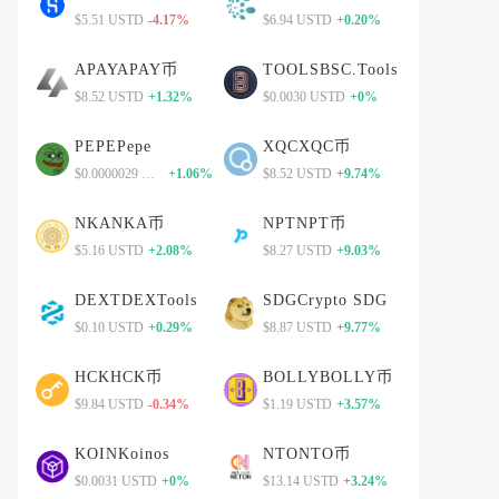
$5.51 USTD
-4.17%
$6.94 USTD
+0.20%
APAYAPAY币
TOOLSBSC.Tools
$8.52 USTD
+1.32%
$0.0030 USTD
+0%
PEPEPepe
XQCXQC币
$0.0000029 USTD
+1.06%
$8.52 USTD
+9.74%
NKANKA币
NPTNPT币
$5.16 USTD
+2.08%
$8.27 USTD
+9.03%
DEXTDEXTools
SDGCrypto SDG
$0.10 USTD
+0.29%
$8.87 USTD
+9.77%
HCKHCK币
BOLLYBOLLY币
$9.84 USTD
-0.34%
$1.19 USTD
+3.57%
KOINKoinos
NTONTO币
$0.0031 USTD
+0%
$13.14 USTD
+3.24%