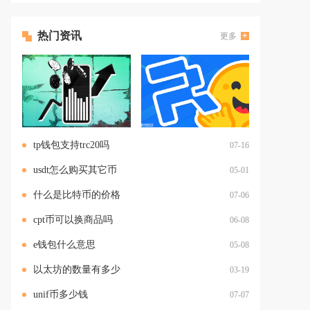
热门资讯
更多
tp钱包支持trc20吗
07-16
usdt怎么购买其它币
05-01
什么是比特币的价格
07-06
cpt币可以换商品吗
06-08
e钱包什么意思
05-08
以太坊的数量有多少
03-19
unif币多少钱
07-07