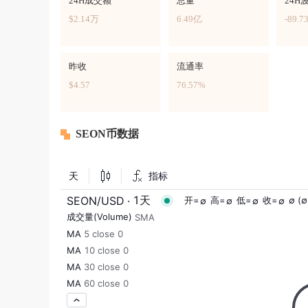
24H成交额
总量
24H
$2.14万
6.49亿
-89.7
昨收
流通率
$4.57
76.57%
SEON币数据