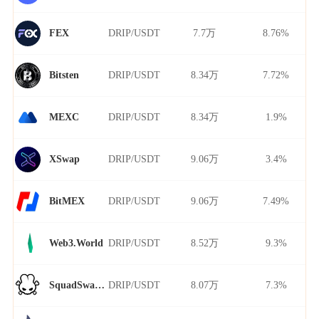
DRIP/USDT
7.7万
8.76%
FEX
DRIP/USDT
8.34万
7.72%
Bitsten
DRIP/USDT
8.34万
1.9%
MEXC
DRIP/USDT
9.06万
3.4%
XSwap
DRIP/USDT
9.06万
7.49%
BitMEX
DRIP/USDT
8.52万
9.3%
Web3.World
DRIP/USDT
8.07万
7.3%
SquadSwap Dynamo