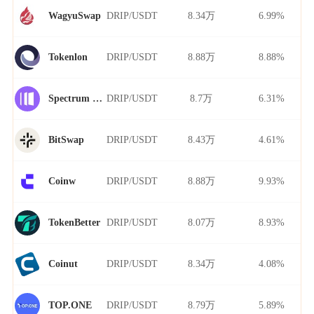
DRIP/USDT
8.34万
6.99%
WagyuSwap
DRIP/USDT
8.88万
8.88%
Tokenlon
DRIP/USDT
8.7万
6.31%
Spectrum Finance
DRIP/USDT
8.43万
4.61%
BitSwap
DRIP/USDT
8.88万
9.93%
Coinw
DRIP/USDT
8.07万
8.93%
TokenBetter
DRIP/USDT
8.34万
4.08%
Coinut
DRIP/USDT
8.79万
5.89%
TOP.ONE