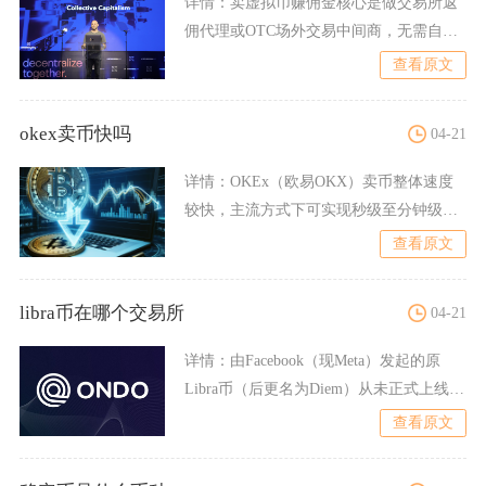
详情：
卖虚拟币赚佣金核心是做交易所返
佣代理或OTC场外交易中间商，无需自有
资金，靠推广引流或撮合
查看原文
okex卖币快吗
04-21
详情：
OKEx（欧易OKX）卖币整体速度
较快，主流方式下可实现秒级至分钟级到
账，是币圈出金效率较
查看原文
libra币在哪个交易所
04-21
详情：
由Facebook（现Meta）发起的原
Libra币（后更名为Diem）从未正式上线任
何主
查看原文