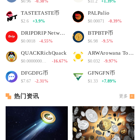
$0.96
-0.38%
$11.2
+1.39%
TASTETASTE币
PALPalio
$2.6
+3.9%
$0.00071
-0.39%
DRIPDRIP Network
BTPBTP币
$0.0018
-4.55%
$6.98
-9.5%
QUACKRichQuack
ARWArowana Token
$0.00000000000
-16.67%
$0.032
-9.97%
DFGDFG币
GFNGFN币
$7.67
-2.31%
$1.33
+7.89%
热门资讯
更多