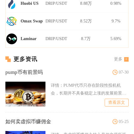
DRIP/USDT
8.88万
0.98%
Huobi US
DRIP/USDT
8.52万
9.7%
Omax Swap
DRIP/USDT
8.7万
5.69%
Laminar
更多资讯
更多
pump币有前景吗
07-30
详情：
PUMP代币只存在阶段性投机机
会，长期并不具备稳定上涨的发展前景，
普通投资者很难依靠持有该
查看原文
如何卖虚拟币赚佣金
05-25