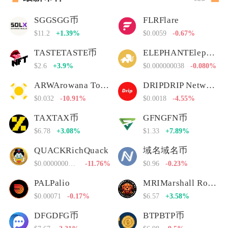
SGGSGG币
FLRFlare
$11.2
+1.39%
$0.0059
-0.67%
TASTETASTE币
ELEPHANTElephant Money
$2.6
+3.9%
$0.000000038
-0.080%
ARWArowana Token
DRIPDRIP Network
$0.032
-10.91%
$0.0018
-4.55%
TAXTAX币
GFNGFN币
$6.78
+3.08%
$1.33
+7.89%
QUACKRichQuack
域名域名币
$0.00000000000
-11.76%
$0.96
-0.23%
PALPalio
MRIMarshall Rogan Inu
$0.00071
-0.17%
$6.57
+3.58%
DFGDFG币
BTPBTP币