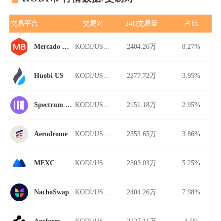
交易平台
交易对
24H交易量
占比
KODI/USDT
2404.26万
8.27%
Mercado Bitcoin
KODI/USDT
2277.72万
3.95%
Huobi US
KODI/USDT
2151.18万
2.95%
Spectrum Finance
KODI/USDT
2353.65万
3.86%
Aerodrome
KODI/USDT
2303.03万
5.25%
MEXC
KODI/USDT
2404.26万
7.98%
NachoSwap
KODI/USDT
2227.11万
4.5%