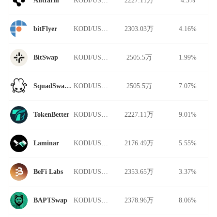
Antfarm
KODI/USDT
2303.03万
4.16%
bitFlyer
KODI/USDT
2505.5万
1.99%
BitSwap
KODI/USDT
2505.5万
7.07%
SquadSwap Dynamo
KODI/USDT
2227.11万
9.01%
TokenBetter
KODI/USDT
2176.49万
5.55%
Laminar
KODI/USDT
2353.65万
3.37%
BeFi Labs
KODI/USDT
2378.96万
8.06%
BAPTSwap