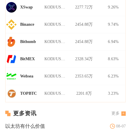
KODI/USDT
2277.72万
9.26%
XSwap
KODI/USDT
2454.88万
9.74%
Binance
KODI/USDT
2454.88万
6.94%
Bithumb
KODI/USDT
2328.34万
8.63%
BitMEX
KODI/USDT
2353.65万
6.23%
Websea
KODI/USDT
2201.8万
3.23%
TOPBTC
更多资讯
更多
以太坊有什么价值
08-07