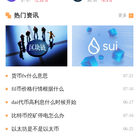
$7.67
-2.31%
$6.98
-9.5%
热门资讯
更多
货币fv什么意思
07-21
fil币价格行情根据什么
07-16
dai代币高利息什么时候开始
06-27
比特币挖矿停电怎么办
07-16
以太坊是不是以太币
06-25