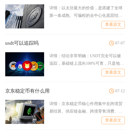
详情：
以太坊最大的价值，是搭建了全球
第一条成熟、可编程的去中心化底层结算
基础设施，依托智能合约构
查看原文
usdt可以追踪吗
07-07
详情：
结论非常明确：USDT完全可以被
追踪，基础链上流向100%可查，只是地址
对应的真实身份需要
查看原文
京东稳定币有什么用
07-12
详情：
京东稳定币核心作用集中在跨境贸
易结算、供应链金融、跨境零售消费、合
规数字资产流通四大领域，
查看原文