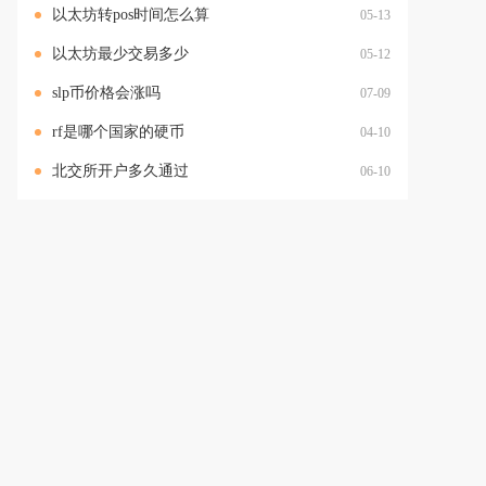
以太坊转pos时间怎么算
05-13
以太坊最少交易多少
05-12
slp币价格会涨吗
07-09
rf是哪个国家的硬币
04-10
北交所开户多久通过
06-10