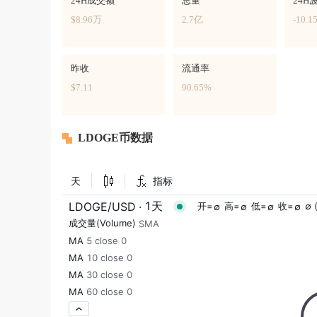
24H成交额
总量
24H
$8.96万
2.7亿
-10.1
昨收
流通率
$7.11
90.65%
LDOGE币数据