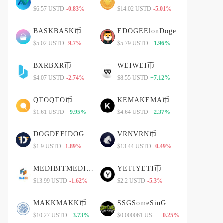
$6.57 USTD
-0.83%
$14.02 USTD
-5.01%
BASKBASK币
EDOGEElonDoge
$5.02 USTD
-9.7%
$5.79 USTD
+1.96%
BXRBXR币
WEIWEI币
$4.07 USTD
-2.74%
$8.55 USTD
+7.12%
QTOQTO币
KEMAKEMA币
$1.61 USTD
+9.95%
$4.64 USTD
+2.37%
DOGDEFIDOGDEFI币
VRNVRN币
$1.9 USTD
-1.89%
$13.44 USTD
-0.49%
MEDIBITMEDIBIT币
YETIYETI币
$13.99 USTD
-1.62%
$2.2 USTD
-5.3%
MAKKMAKK币
SSGSomeSinG
$10.27 USTD
+3.73%
$0.000061 USTD
-0.25%