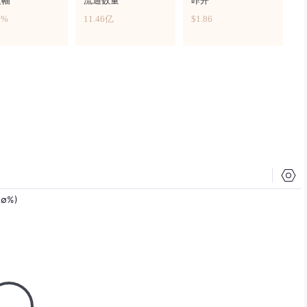
波幅
流通数量
昨开
5%
11.46亿
$1.86