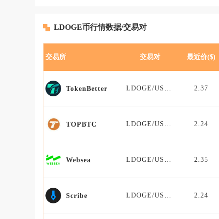
LDOGE币行情数据/交易对
交易所
交易对
最近价($)
LDOGE/USDT
2.37
TokenBetter
LDOGE/USDT
2.24
TOPBTC
LDOGE/USDT
2.35
Websea
LDOGE/USDT
2.24
Scribe