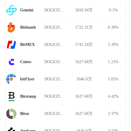
DOGEZILLA/USDT
1816.94万
0.1%
Gemini
DOGEZILLA/USDT
1722.31万
6.39%
Bithumb
DOGEZILLA/USDT
1741.24万
5.39%
BitMEX
DOGEZILLA/USDT
1627.68万
1.23%
Coinw
DOGEZILLA/USDT
1646.6万
5.05%
bitFlyer
DOGEZILLA/USDT
1627.68万
4.42%
Bitstamp
DOGEZILLA/USDT
1627.68万
2.37%
Bitso
DOGEZILLA/USDT
1646.6万
3.32%
Antfarm