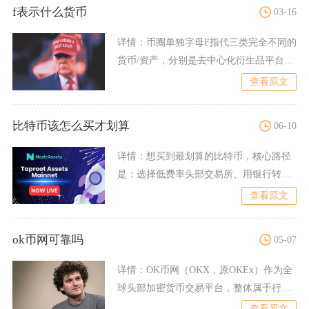
f表示什么货币
03-16
详情：
币圈单独字母F指代三类完全不同的
货币/资产，分别是去中心化衍生品平台原
生治理代币SynFu
查看原文
比特币该怎么买才划算
06-10
详情：
想买到最划算的比特币，核心路径
是：选择低费率头部交易所、用银行转账
低成本入金、配合定期定额
查看原文
ok币网可靠吗
05-07
详情：
OK币网（OKX，原OKEx）作为全
球头部加密货币交易平台，整体属于行业
内可靠度较高的正规
查看原文