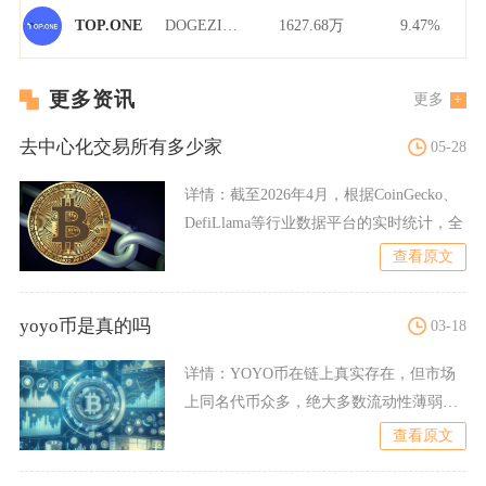
DOGEZILLA/USDT
1627.68万
9.47%
TOP.ONE
更多资讯
更多
去中心化交易所有多少家
05-28
详情：
截至2026年4月，根据CoinGecko、
DefiLlama等行业数据平台的实时统计，全
查看原文
yoyo币是真的吗
03-18
详情：
YOYO币在链上真实存在，但市场
上同名代币众多，绝大多数流动性薄弱、
缺乏落地价值，投资风险
查看原文