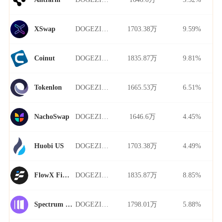
DOGEZILLA/USDT
1703.38万
9.59%
XSwap
DOGEZILLA/USDT
1835.87万
9.81%
Coinut
DOGEZILLA/USDT
1665.53万
6.51%
Tokenlon
DOGEZILLA/USDT
1646.6万
4.45%
NachoSwap
DOGEZILLA/USDT
1703.38万
4.49%
Huobi US
DOGEZILLA/USDT
1835.87万
8.85%
FlowX Finance
DOGEZILLA/USDT
1798.01万
5.88%
Spectrum Finance