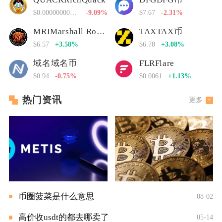
$0.00000000000
-9.09%
$7.67
-2.31%
MRIMarshall Rogan Inu
TAXTAX币
$6.57
+3.58%
$6.78
+3.08%
域名域名币
FLRFlare
$0.94
-0.75%
$0.0061
+1.13%
热门资讯
更多
币圈菠菜是什么意思
08-02
高价收usdt的都去哪卖了
05-14