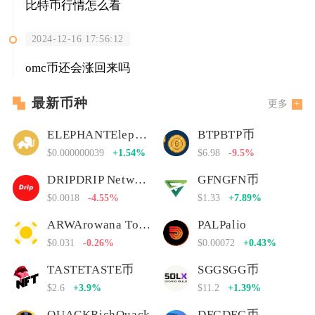
比特币行情怎么看
2024-12-16 17:56:12
omc币还会涨回来吗
最新币种
更多
ELEPHANTElephant Money
BTPBTP币
$0.000000039
+1.54%
$6.98
-9.5%
DRIPDRIP Network
GFNGFN币
$0.0018
-4.55%
$1.33
+7.89%
ARWArowana Token
PALPalio
$0.031
-0.26%
$0.00072
+0.43%
TASTETASTE币
SGGSGG币
$2.6
+3.9%
$11.2
+1.39%
QUACKRichQuack
DFGDFG币