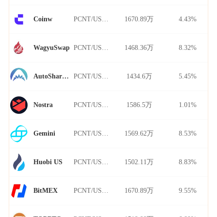
PCNT/USDT
1670.89万
4.43%
Coinw
PCNT/USDT
1468.36万
8.32%
WagyuSwap
PCNT/USDT
1434.6万
5.45%
AutoShark Finance
PCNT/USDT
1586.5万
1.01%
Nostra
PCNT/USDT
1569.62万
8.53%
Gemini
PCNT/USDT
1502.11万
8.83%
Huobi US
PCNT/USDT
1670.89万
9.55%
BitMEX