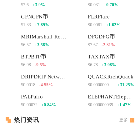
$2.6
+3.9%
$0.031
+0.70%
GFNGFN币
FLRFlare
$1.33
+7.89%
$0.0061
+1.62%
MRIMarshall Rogan Inu
DFGDFG币
$6.57
+3.58%
$7.67
-2.31%
BTPBTP币
TAXTAX币
$6.98
-9.5%
$6.78
+3.08%
DRIPDRIP Network
QUACKRichQuack
$0.0018
-4.55%
$0.00000000000
+31.25%
PALPalio
ELEPHANTElephant Money
$0.00072
+0.84%
$0.000000039
+1.47%
热门资讯
更多