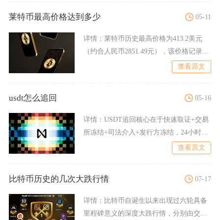
莱特币最高价格达到多少
05-11
详情：
莱特币历史最高价格为413.2美元
（约合人民币2851.49元），该价格记录诞
生于2021
查看原文
usdt怎么追回
05-16
详情：
USDT追回核心在于快速取证+交易
所冻结+司法介入+发行方冻结，24小时内
操作成功率最高，
查看原文
比特币历史的几次大跌行情
07-17
详情：
比特币自诞生以来出现过六轮具备
里程碑意义的深度大跌行情，分别由交易