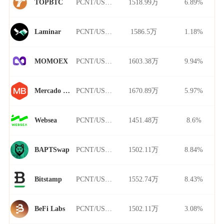
PCNT/USDT
1518.99万
6.89%
TOPBTC
PCNT/USDT
1586.5万
1.18%
Laminar
PCNT/USDT
1603.38万
9.94%
MOMOEX
PCNT/USDT
1670.89万
5.97%
Mercado Bitcoin
PCNT/USDT
1451.48万
8.6%
Websea
PCNT/USDT
1502.11万
8.84%
BAPTSwap
PCNT/USDT
1552.74万
8.43%
Bitstamp
PCNT/USDT
1502.11万
3.08%
BeFi Labs