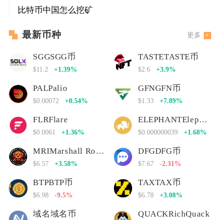
比特币中国怎么挖矿
最新币种
更多
SGGSGG币
TASTETASTE币
$11.2
+1.39%
$2.6
+3.9%
PALPalio
GFNGFN币
$0.00072
+0.54%
$1.33
+7.89%
FLRFlare
ELEPHANTElephant Money
$0.0061
+1.36%
$0.000000039
+1.68%
MRIMarshall Rogan Inu
DFGDFG币
$6.57
+3.58%
$7.67
-2.31%
BTPBTP币
TAXTAX币
$6.98
-9.5%
$6.78
+3.08%
域名域名币
QUACKRichQuack