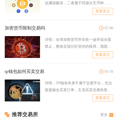
说渊源极深，二者属于同源分叉币种，早
期核心关联度极高，但如今
查看原文
加密货币限制交易吗
07-06
详情：
全球加密货币并非统一放开或全面
禁止，整体呈现分区管控的格局，我国境
内全面限制加密货币相关交
查看原文
tp钱包如何买卖交易
03-16
详情：
TP钱包本身不属于交易平台，无法
直接撮合买卖订单，主流买卖交易依靠内
置闪兑功能或者连接去中
查看原文
推荐交易所
更多