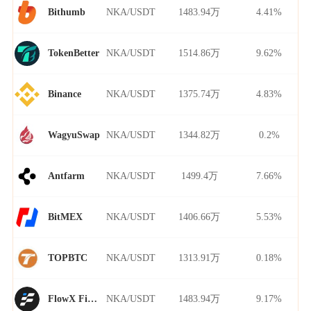
NKA/USDT
1483.94万
4.41%
Bithumb
NKA/USDT
1514.86万
9.62%
TokenBetter
NKA/USDT
1375.74万
4.83%
Binance
NKA/USDT
1344.82万
0.2%
WagyuSwap
NKA/USDT
1499.4万
7.66%
Antfarm
NKA/USDT
1406.66万
5.53%
BitMEX
NKA/USDT
1313.91万
0.18%
TOPBTC
NKA/USDT
1483.94万
9.17%
FlowX Finance