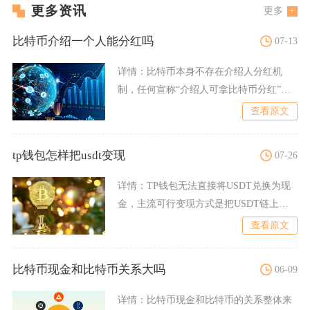
更多资讯
更多
比特币介绍一个人能分红吗
07-13
详情：
比特币本身不存在介绍人分红机
制，任何宣称“介绍人可拿比特币分红”的
说法，要么是混淆概念，要
查看原文
tp钱包怎样把usdt变现
07-26
详情：
TP钱包无法直接将USDT兑换为现
金，主流可行变现方式是把USDT链上转
账至支持C2C交易
查看原文
比特币现金和比特币关系大吗
06-09
详情：
比特币现金和比特币的关系整体来