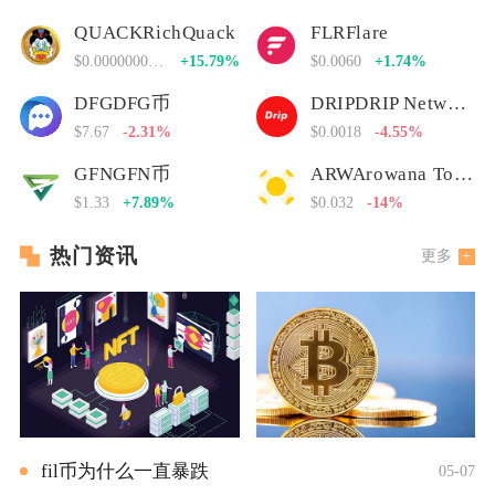
QUACKRichQuack
FLRFlare
$0.00000000000
+15.79%
$0.0060
+1.74%
DFGDFG币
DRIPDRIP Network
$7.67
-2.31%
$0.0018
-4.55%
GFNGFN币
ARWArowana Token
$1.33
+7.89%
$0.032
-14%
热门资讯
更多
fil币为什么一直暴跌
05-07