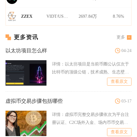
VIDT/USDT
2697.84万
8.76%
ZZEX
更多资讯
更多
以太坊项目怎么样
04-24
详情：
以太坊项目是当前币圈公认仅次于
比特币的顶级公链，技术成熟、生态壁垒
极高、长期价值确定性强，
查看原文
虚拟币交易步骤包括哪些
03-17
详情：
虚拟币完整交易步骤依次为平台注
册认证、C2C场外入金、场内币币交易持
仓、资产提存或C2C出
查看原文