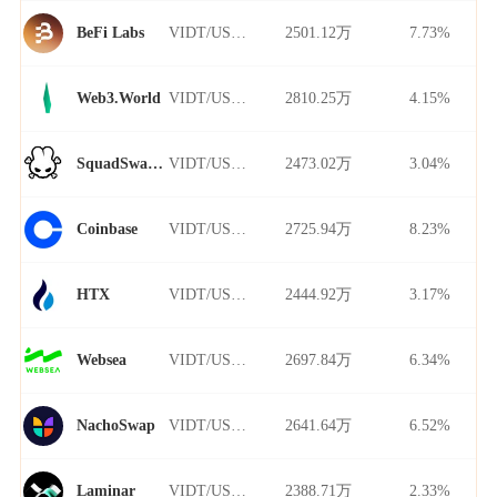
VIDT/USDT
2501.12万
7.73%
BeFi Labs
VIDT/USDT
2810.25万
4.15%
Web3.World
VIDT/USDT
2473.02万
3.04%
SquadSwap Dynamo
VIDT/USDT
2725.94万
8.23%
Coinbase
VIDT/USDT
2444.92万
3.17%
HTX
VIDT/USDT
2697.84万
6.34%
Websea
VIDT/USDT
2641.64万
6.52%
NachoSwap
VIDT/USDT
2388.71万
2.33%
Laminar