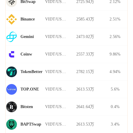
VIDT/USDT
2725.94万
2.12%
BitSwap
VIDT/USDT
2585.43万
2.51%
Binance
VIDT/USDT
2473.02万
2.56%
Gemini
VIDT/USDT
2557.33万
9.86%
Coinw
VIDT/USDT
2782.15万
4.94%
TokenBetter
VIDT/USDT
2613.53万
5.6%
TOP.ONE
VIDT/USDT
2641.64万
0.4%
Bitsten
VIDT/USDT
2613.53万
3.4%
BAPTSwap