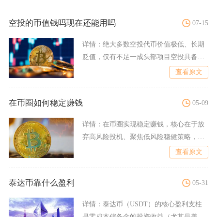
空投的币值钱吗现在还能用吗
07-15
详情：
绝大多数空投代币价值极低、长期
贬值，仅有不足一成头部项目空投具备持
续价值；只要代币完成合约
查看原文
在币圈如何稳定赚钱
05-09
详情：
在币圈实现稳定赚钱，核心在于放
弃高风险投机、聚焦低风险稳健策略，以
主流币定投、稳定币理财、
查看原文
泰达币靠什么盈利
05-31
详情：
泰达币（USDT）的核心盈利支柱
是零成本储备金的投资收益（尤其是美债