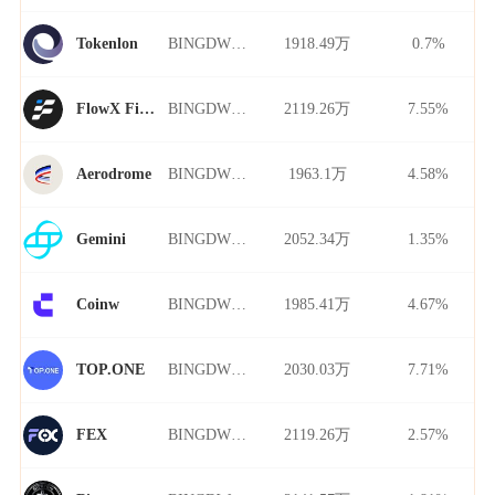
BINGDWENDWEN/USDT
1918.49万
0.7%
Tokenlon
BINGDWENDWEN/USDT
2119.26万
7.55%
FlowX Finance
BINGDWENDWEN/USDT
1963.1万
4.58%
Aerodrome
BINGDWENDWEN/USDT
2052.34万
1.35%
Gemini
BINGDWENDWEN/USDT
1985.41万
4.67%
Coinw
BINGDWENDWEN/USDT
2030.03万
7.71%
TOP.ONE
BINGDWENDWEN/USDT
2119.26万
2.57%
FEX