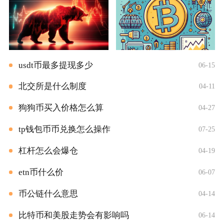
usdt币最多提现多少
06-15
北交所是什么制度
04-11
狗狗币买入价格怎么算
04-27
tp钱包币币兑换怎么操作
07-25
杠杆怎么会爆仓
04-19
etn币什么价
06-07
币公链什么意思
04-14
比特币和美股走势会有影响吗
06-14