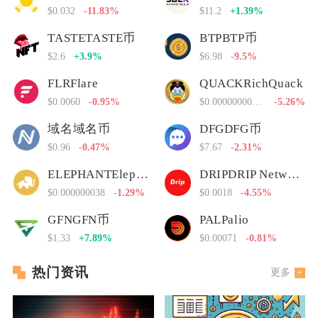
$0.032
-11.83%
$11.2
+1.39%
TASTETASTE币
BTPBTP币
$2.6
+3.9%
$6.98
-9.5%
FLRFlare
QUACKRichQuack
$0.0060
-0.95%
$0.00000000000
-5.26%
域名域名币
DFGDFG币
$0.96
-0.47%
$7.67
-2.31%
ELEPHANTElephant Money
DRIPDRIP Network
$0.000000038
-1.29%
$0.0018
-4.55%
GFNGFN币
PALPalio
$1.33
+7.89%
$0.00071
-0.81%
热门资讯
更多