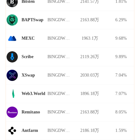
BINGDWENDWEN/USDT
2141.57万
1.81%
Bitsten
BINGDWENDWEN/USDT
2163.88万
6.29%
BAPTSwap
BINGDWENDWEN/USDT
1963.1万
9.68%
MEXC
BINGDWENDWEN/USDT
2119.26万
9.89%
Scribe
BINGDWENDWEN/USDT
2030.03万
7.04%
XSwap
BINGDWENDWEN/USDT
1896.18万
7.07%
Web3.World
BINGDWENDWEN/USDT
2163.88万
8.05%
Remitano
BINGDWENDWEN/USDT
2186.18万
1.59%
Antfarm