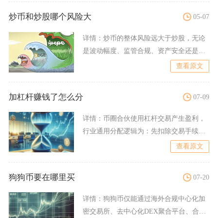
炒币和炒股哪个风险大
05-07
详情：
炒币的整体风险远大于炒股，无论
是波动幅度、监管合规、资产安全还是本
金归零概率，虚拟货币市场
查看原文
加杠杆赚钱了怎么分
07-09
详情：
币圈合伙使用杠杆交易产生盈利，
行业通用分配逻辑为：先扣除交易手续
费、资金划转损耗、持仓借贷
查看原文
狗狗币要在哪里买
07-20
详情：
狗狗币仅能通过海外合规中心化加
密交易所、去中心化DEX聚合平台、合规