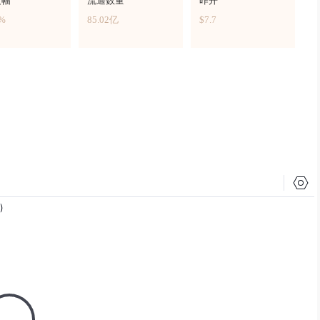
波幅
流通数量
昨开
7%
85.02亿
$7.7