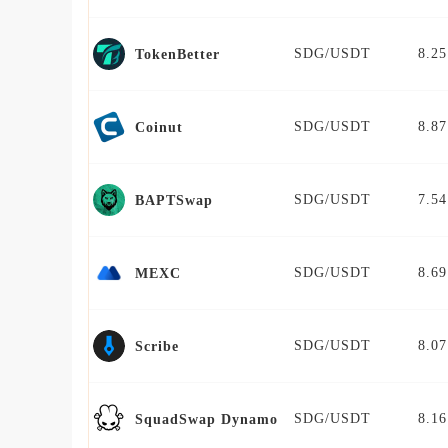
SDG/USDT
8.25
TokenBetter
SDG/USDT
8.87
Coinut
SDG/USDT
7.54
BAPTSwap
SDG/USDT
8.69
MEXC
SDG/USDT
8.07
Scribe
SDG/USDT
8.16
SquadSwap Dynamo