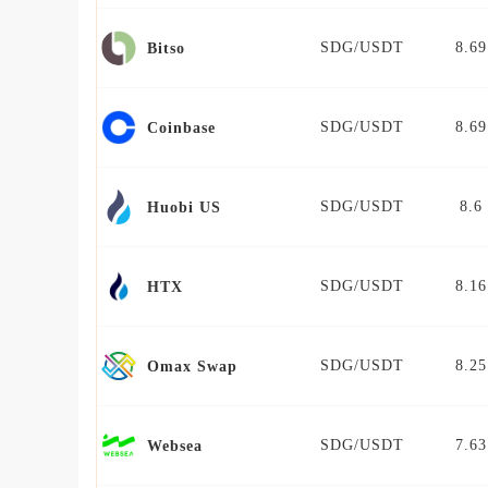
SDG/USDT
8.69
Bitso
SDG/USDT
8.69
Coinbase
SDG/USDT
8.6
Huobi US
SDG/USDT
8.16
HTX
SDG/USDT
8.25
Omax Swap
SDG/USDT
7.63
Websea