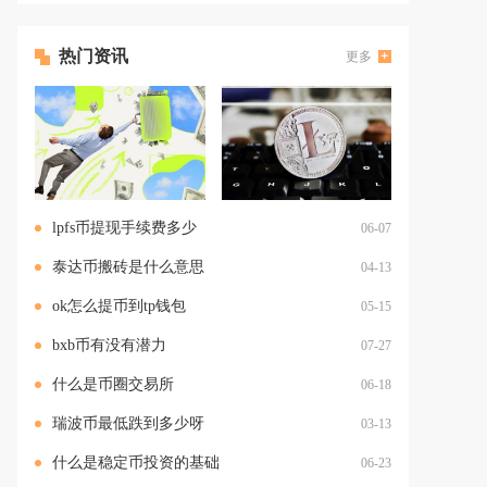
热门资讯
更多
lpfs币提现手续费多少
06-07
泰达币搬砖是什么意思
04-13
ok怎么提币到tp钱包
05-15
bxb币有没有潜力
07-27
什么是币圈交易所
06-18
瑞波币最低跌到多少呀
03-13
什么是稳定币投资的基础
06-23