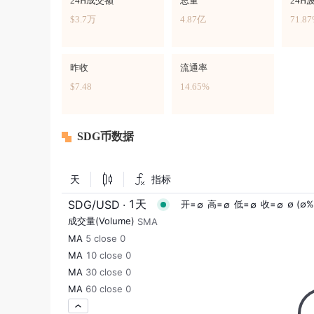
24H成交额
总量
24H
$3.7万
4.87亿
71.8
昨收
流通率
$7.48
14.65%
SDG币数据