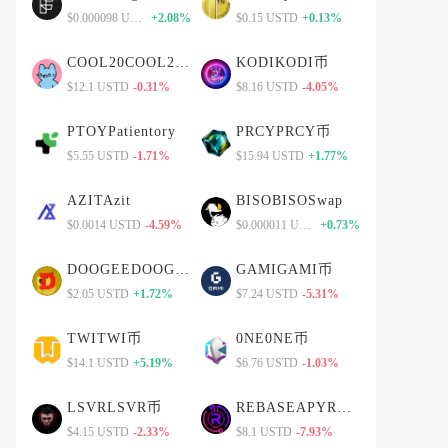
$0.000098 USTD
+2.08%
$0.15 USTD
+0.13%
COOL20COOL20币
KODIKODI币
$12.1 USTD
-0.31%
$8.16 USTD
-4.05%
PTOYPatientory
PRCYPRCY币
$5.55 USTD
-1.71%
$15.94 USTD
+1.77%
AZITAzit
BISOBISOSwap
$0.0014 USTD
-4.59%
$0.000011 USTD
+0.73%
DOOGEEDOOGEE币
GAMIGAMI币
$2.05 USTD
+1.72%
$7.24 USTD
-5.31%
TWITWI币
0NE0NE币
$14.1 USTD
+5.19%
$6.76 USTD
-1.03%
LSVRLSVR币
REBASEAPYREBASEAPY币
$4.15 USTD
-2.33%
$8.1 USTD
-7.93%