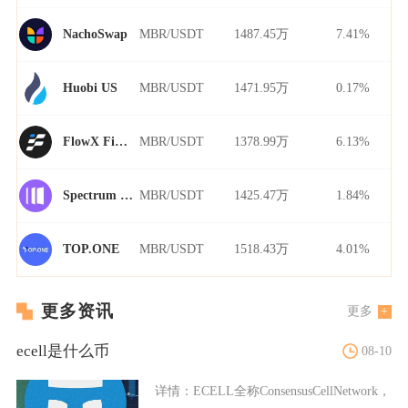
MBR/USDT
1487.45万
7.41%
NachoSwap
MBR/USDT
1471.95万
0.17%
Huobi US
MBR/USDT
1378.99万
6.13%
FlowX Finance
MBR/USDT
1425.47万
1.84%
Spectrum Finance
MBR/USDT
1518.43万
4.01%
TOP.ONE
更多资讯
更多
ecell是什么币
08-10
详情：
ECELL全称ConsensusCellNetwork，