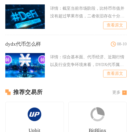
详情：
截至当前市场阶段，比特币市值并
没有超过苹果市值，二者依旧存在十分明
显的体量差距，即便回顾比
查看原文
dydx代币怎么样
08-10
详情：
综合基本面、代币经济、近期行情
以及行业竞争环境来看，DYDX代币属于
赛道龙头标的，但短期以
查看原文
推荐交易所
更多
Upbit
BitBlinx