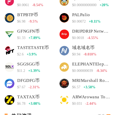
$0.0061
-0.54%
$0.00000000000
+20%
BTPBTP币
PALPalio
$6.98
-9.5%
$0.00072
+0.11%
GFNGFN币
DRIPDRIP Network
$1.33
+7.89%
$0.0018
-4.55%
TASTETASTE币
域名域名币
$2.6
+3.9%
$0.94
-0.010%
SGGSGG币
ELEPHANTElephant Money
$11.2
+1.39%
$0.000000039
-0.34%
DFGDFG币
MRIMarshall Rogan Inu
$7.67
-2.31%
$6.57
+3.58%
TAXTAX币
ARWArowana Token
$6.78
+3.08%
$0.031
-2.44%