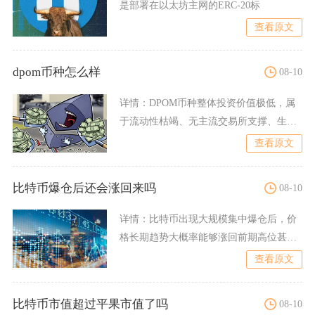
是部署在以太坊主网的ERC-20标
查看原文
dpom币种怎么样
08-10
详情：
DPOM币种整体投资价值极低，属
于流动性枯竭、无主流交易所支撑、生态
落地停滞的老旧以太坊E
查看原文
比特币爆仓后还会涨回来吗
08-10
详情：
比特币出现大规模集中爆仓后，价
格长期趋势大概率能够涨回前期高位甚至
再创新高，但短期快速V型
查看原文
比特币市值超过平果市值了吗
08-10