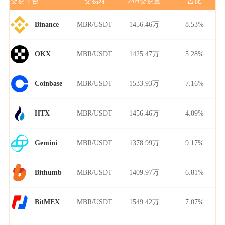
交易平台
交易对
24H交易量
占比
MBR/USDT
1456.46万
8.53%
Binance
MBR/USDT
1425.47万
5.28%
OKX
MBR/USDT
1533.93万
7.16%
Coinbase
MBR/USDT
1456.46万
4.09%
HTX
MBR/USDT
1378.99万
9.17%
Gemini
MBR/USDT
1409.97万
6.81%
Bithumb
MBR/USDT
1549.42万
7.07%
BitMEX