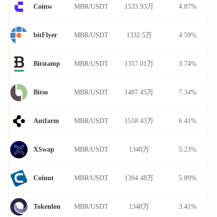
MBR/USDT
1533.93万
4.87%
Coinw
MBR/USDT
1332.5万
4.59%
bitFlyer
MBR/USDT
1317.01万
3.74%
Bitstamp
MBR/USDT
1487.45万
7.34%
Bitso
MBR/USDT
1518.43万
6.41%
Antfarm
MBR/USDT
1348万
5.23%
XSwap
MBR/USDT
1394.48万
5.89%
Coinut
MBR/USDT
1348万
3.41%
Tokenlon