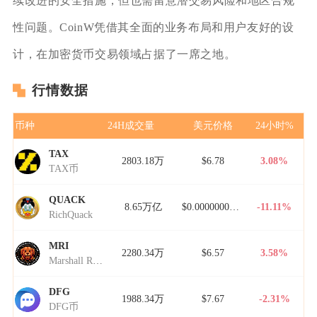
续改进的安全措施，但也需留意潜交易风险和地区合规
性问题。CoinW凭借其全面的业务布局和用户友好的设
计，在加密货币交易领域占据了一席之地。
行情数据
币种
24H成交量
美元价格
24小时%
TAX
2803.18万
$6.78
3.08%
TAX币
QUACK
8.65万亿
$0.00000000000
-11.11%
RichQuack
MRI
2280.34万
$6.57
3.58%
Marshall Rogan Inu
DFG
1988.34万
$7.67
-2.31%
DFG币