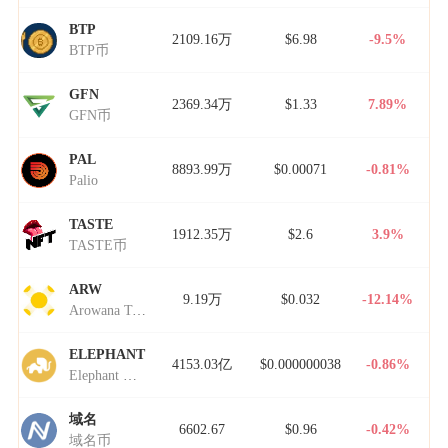
BTP
2109.16万
$6.98
-9.5%
BTP币
GFN
2369.34万
$1.33
7.89%
GFN币
PAL
8893.99万
$0.00071
-0.81%
Palio
TASTE
1912.35万
$2.6
3.9%
TASTE币
ARW
9.19万
$0.032
-12.14%
Arowana Token
ELEPHANT
4153.03亿
$0.000000038
-0.86%
Elephant Money
域名
6602.67
$0.96
-0.42%
域名币