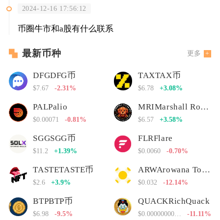
2024-12-16 17:56:12
币圈牛市和a股有什么联系
最新币种
更多
DFGDFG币
TAXTAX币
$7.67
-2.31%
$6.78
+3.08%
PALPalio
MRIMarshall Rogan Inu
$0.00071
-0.81%
$6.57
+3.58%
SGGSGG币
FLRFlare
$11.2
+1.39%
$0.0060
-0.70%
TASTETASTE币
ARWArowana Token
$2.6
+3.9%
$0.032
-12.14%
BTPBTP币
QUACKRichQuack
$6.98
-9.5%
$0.00000000000
-11.11%