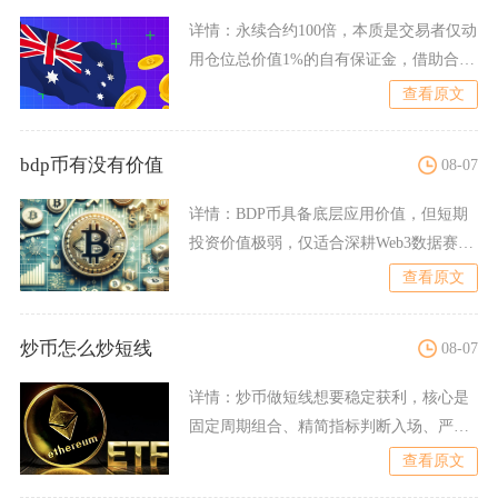
详情：
永续合约100倍，本质是交易者仅动
用仓位总价值1%的自有保证金，借助合约
保证金机制撬动百倍
查看原文
bdp币有没有价值
08-07
详情：
BDP币具备底层应用价值，但短期
投资价值极弱，仅适合深耕Web3数据赛道
的长期行业参与者，
查看原文
炒币怎么炒短线
08-07
详情：
炒币做短线想要稳定获利，核心是
固定周期组合、精简指标判断入场、严格
仓位与阶梯止盈止损，放弃
查看原文