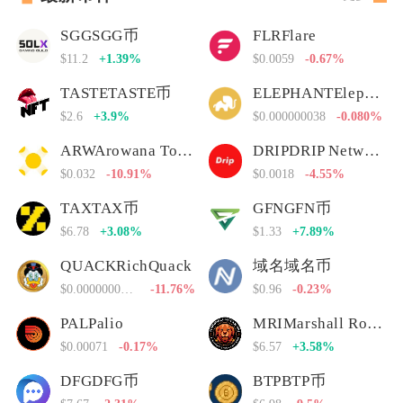
SGGSGG币
FLRFlare
$11.2
+1.39%
$0.0059
-0.67%
TASTETASTE币
ELEPHANTElephant Money
$2.6
+3.9%
$0.000000038
-0.080%
ARWArowana Token
DRIPDRIP Network
$0.032
-10.91%
$0.0018
-4.55%
TAXTAX币
GFNGFN币
$6.78
+3.08%
$1.33
+7.89%
QUACKRichQuack
域名域名币
$0.00000000000
-11.76%
$0.96
-0.23%
PALPalio
MRIMarshall Rogan Inu
$0.00071
-0.17%
$6.57
+3.58%
DFGDFG币
BTPBTP币