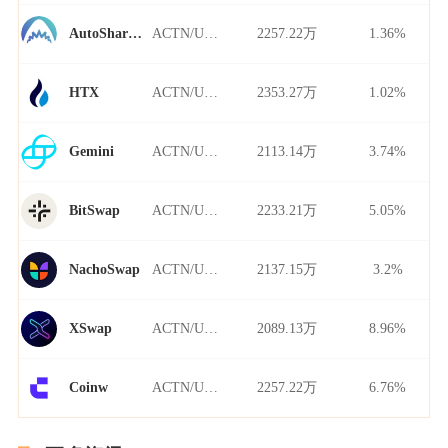
ACTN/USDT
2257.22万
1.36%
AutoShark Finance
ACTN/USDT
2353.27万
1.02%
HTX
ACTN/USDT
2113.14万
3.74%
Gemini
ACTN/USDT
2233.21万
5.05%
BitSwap
ACTN/USDT
2137.15万
3.2%
NachoSwap
ACTN/USDT
2089.13万
8.96%
XSwap
ACTN/USDT
2257.22万
6.76%
Coinw