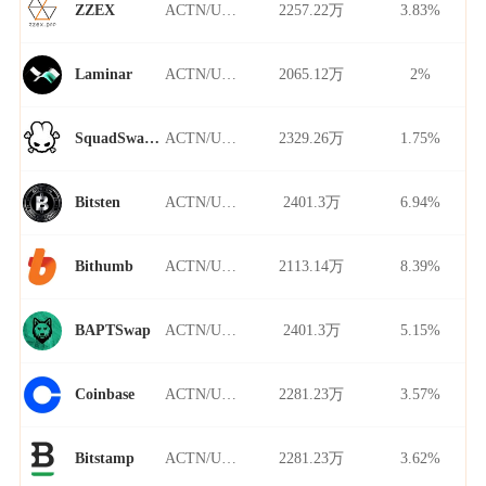
ACTN/USDT
2257.22万
3.83%
ZZEX
ACTN/USDT
2065.12万
2%
Laminar
ACTN/USDT
2329.26万
1.75%
SquadSwap Dynamo
ACTN/USDT
2401.3万
6.94%
Bitsten
ACTN/USDT
2113.14万
8.39%
Bithumb
ACTN/USDT
2401.3万
5.15%
BAPTSwap
ACTN/USDT
2281.23万
3.57%
Coinbase
ACTN/USDT
2281.23万
3.62%
Bitstamp