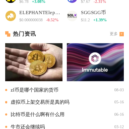
$6.78
+3.08%
$7.67
-2.31%
ELEPHANTElephant Money
SGGSGG币
$0.000000038
-0.52%
$11.2
+1.39%
热门资讯
更多
zl币是哪个国家的货币
08-03
虚拟币上架交易所是真的吗
05-16
比特币是什么啊有什么用
06-16
牛市还会继续吗
03-12