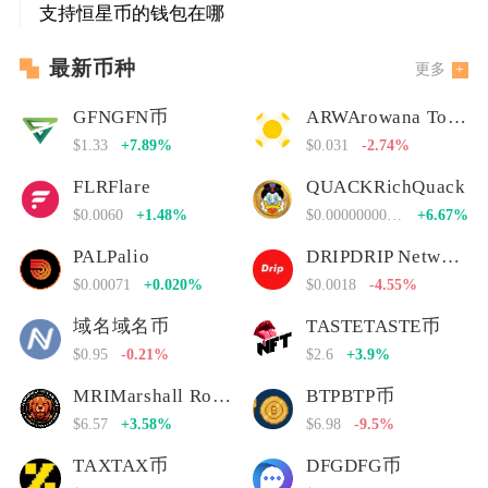
支持恒星币的钱包在哪
最新币种
更多
GFNGFN币
ARWArowana Token
$1.33
+7.89%
$0.031
-2.74%
FLRFlare
QUACKRichQuack
$0.0060
+1.48%
$0.00000000000
+6.67%
PALPalio
DRIPDRIP Network
$0.00071
+0.020%
$0.0018
-4.55%
域名域名币
TASTETASTE币
$0.95
-0.21%
$2.6
+3.9%
MRIMarshall Rogan Inu
BTPBTP币
$6.57
+3.58%
$6.98
-9.5%
TAXTAX币
DFGDFG币