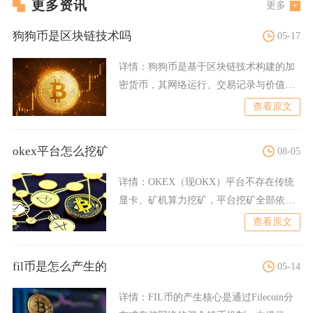
更多资讯
更多
狗狗币是区块链技术吗
05-17
详情：
狗狗币是基于区块链技术构建的加
密货币，其网络运行、交易记录与价值转
移完全依赖区块链作为底层
查看原文
okex平台怎么挖矿
08-05
详情：
OKEX（现OKX）平台不存在传统
显卡、矿机算力挖矿，平台挖矿全部依托
质押生息、交易挖矿、
查看原文
fil币是怎么产生的
05-14
详情：
FIL币的产生核心是通过Filecoin分