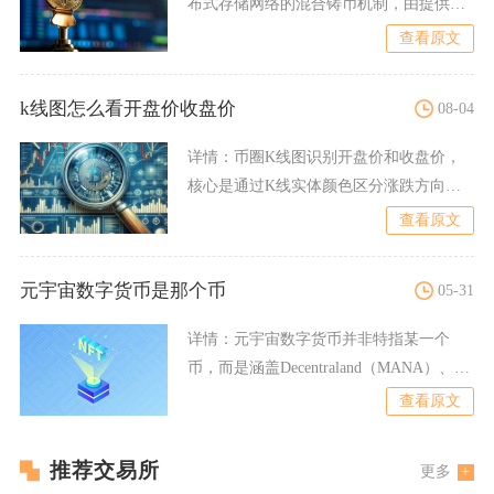
布式存储网络的混合铸币机制，由提供有
效存储服务的
查看原文
k线图怎么看开盘价收盘价
08-04
详情：
币圈K线图识别开盘价和收盘价，
核心是通过K线实体颜色区分涨跌方向，
阳线实体底部为开盘价、顶
查看原文
元宇宙数字货币是那个币
05-31
详情：
元宇宙数字货币并非特指某一个
币，而是涵盖Decentraland（MANA）、
TheSan
查看原文
推荐交易所
更多