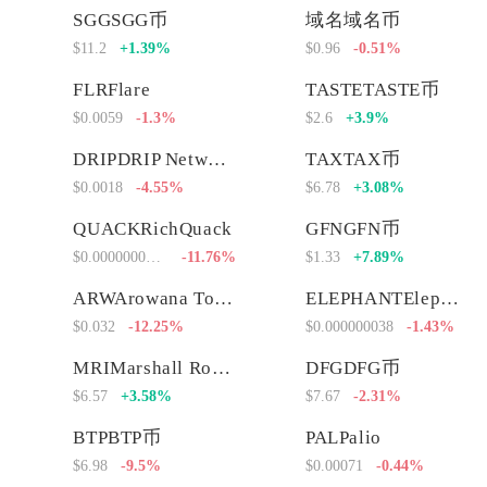
SGGSGG币
域名域名币
$11.2
+1.39%
$0.96
-0.51%
FLRFlare
TASTETASTE币
$0.0059
-1.3%
$2.6
+3.9%
DRIPDRIP Network
TAXTAX币
$0.0018
-4.55%
$6.78
+3.08%
QUACKRichQuack
GFNGFN币
$0.00000000000
-11.76%
$1.33
+7.89%
ARWArowana Token
ELEPHANTElephant Money
$0.032
-12.25%
$0.000000038
-1.43%
MRIMarshall Rogan Inu
DFGDFG币
$6.57
+3.58%
$7.67
-2.31%
BTPBTP币
PALPalio
$6.98
-9.5%
$0.00071
-0.44%