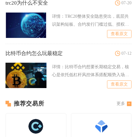
trc20为什么不安全
07-20
详情：
TRC20整体安全隐患突出，底层共
识架构短板、合约发行门槛过低、授权机
制漏洞、极低转账成本
查看原文
比特币合约怎么玩最稳定
07-12
详情：
比特币合约想要长期稳定交易，核
心是依托低杠杆风控体系搭配顺势入场规
则、量化仓位测算、阶梯止
查看原文
推荐交易所
更多