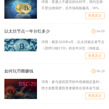
详情：
普通人不建议炒比特币，境内交易
不受法律保护，且市场风险极高，90%以
上散户持续亏损，并非适
查看原文
以太坊节点一年分红多少
04-09
详情：
截至2026年4月，以太坊验证者节点
（质押32枚ETH）的全年分红（纯收益）
约在0.96至
查看原文
如何玩币圈赚钱
06-28
详情：
参与虚拟货币炒作很难稳定盈利，
绝大多数普通投资者最终出现本金亏损，
且在我国境内从事虚拟货币
查看原文